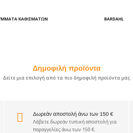
Ντίζα κοντέρ
Σέτ γρανάζια
ΥΜΜΑΤΑ ΚΑΘΙΣΜΑΤΩΝ
BARDAHL
Περισσότερα
Φίλτρο αέρα
Αντλία 
Δημοφιλή προϊόντα
σίμων &
Φίλτρο καμπίνας-A/C
Δαγκάνα
Δείτε μια επιλογή από τα πιο δημοφιλή προϊόντα μας
Φίλτρο καυσίμου
Δισκόπλ
&
Φίλτρο Λαδιού
Δοχείο 
& εξαρτ
ώδια
Δωρεάν αποστολή άνω των 150 €
Ελαστικο
 &
Λάβετε δωρεάν τυπική αποστολή για
φρένων (
παραγγελίες άνω των 150 €.