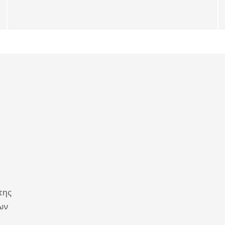
Κατανεμ
βουάρ
Κυλινδρ
Λαστιχά
Ντίζα χ
Τακάκια
Ταμπούρ
εξαρτήμ
της
ων