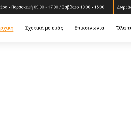
έρα - Παρασκευή 09:00 - 17:00 / Σάββατο 10:00 - 15:00
Δωρεάν
ρχική
Σχετικά με εμάς
Επικοινωνία
Όλα τ
Ακροαξώνια
ά
Βάσεις 
Ακρόμπαρα
ά –
Γρυλόχε
Βάση στήριξης
εξαρτήμ
αμορτισέρ
Γωνία φ
Ελατήρια
 και
Δοχείο ν
Ημίμπαρα
υαλακοθ