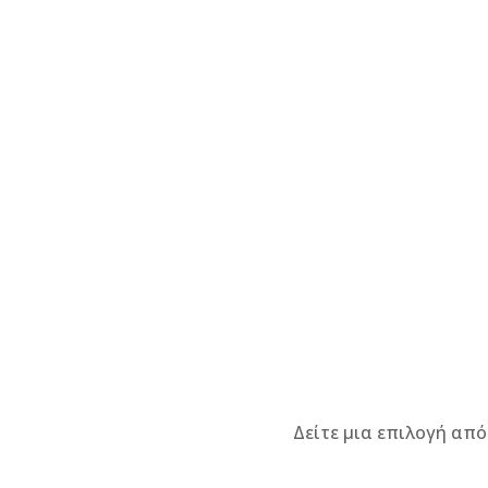
Αντικλεπτι
Μπλόστερ
Γρύλοι – Στ
Ζώνες
Ιμάντες – Χ
Κουκούλες
Κράνη
Λασπωτήρε
Παιδικά Κα
Αυτοκινήτο
Τρίγωνα –
Πυροσβεστή
Δείτε μια επιλογή από
Φαρμακεία