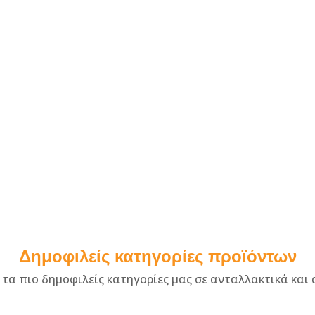
κά
Καπέλο
Σφυκτήρ
Μπαλακλάβα
αυροί
Μπλούζες
Παπούτσια
ταπόδια
ς
θίσματα
υ
Δημοφιλείς κατηγορίες προϊόντων
ρες –
 τα πιο δημοφιλείς κατηγορίες μας σε ανταλλακτικά κα