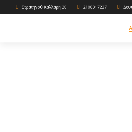
Στρατηγού Καλλάρη 28
2108317227
Δευτ
Α
AdBlue
Αντιψυκτικ
Καθαριστικ
Χρηστικά
Λιπαντικά
Σφραγιστικά
πρόσθετα