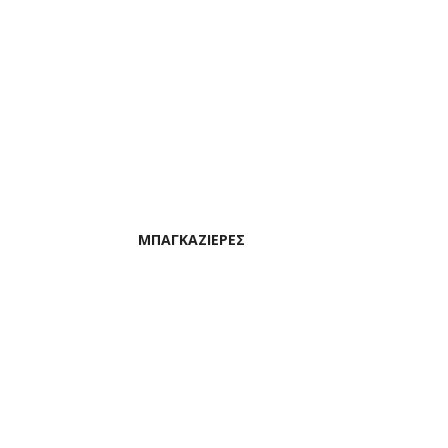
Καλύμματα
Καθισμάτω
Καλύμματα
Καλύμματα 
ΜΠΑΓΚΑΖΙΕΡΕΣ
Καλύμματα
Καθισμάτων 
Κατασκευές