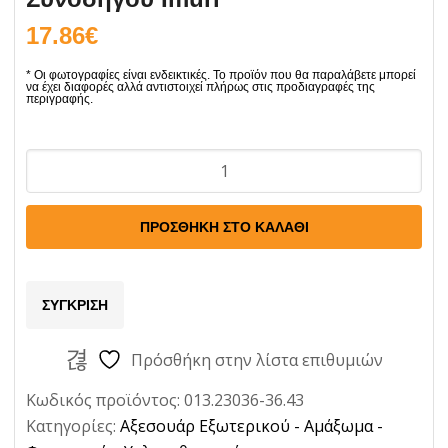
17.86
€
Υαλοκαθαριστήρες
σετ
2τμχ
ΠΡΟΣΘΉΚΗ ΣΤΟ ΚΑΛΆΘΙ
για
VW
Corrado
ΣΎΓΚΡΙΣΗ
1988-
1995
Πρόσθήκη στην λίστα επιθυμιών
Οδηγού
Κωδικός προϊόντος:
013.23036-36.43
-
Κατηγορίες:
Αξεσουάρ Εξωτερικού - Αμάξωμα -
Συνοδηγού