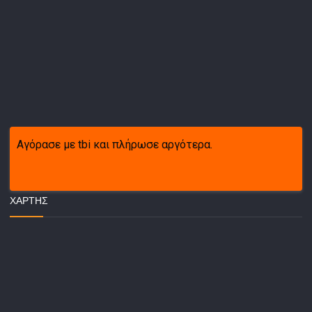
Αγόρασε με tbi και πλήρωσε αργότερα.
ΧΆΡΤΗΣ