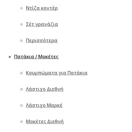
Ντίζα κοντέρ
Σέτ γρανάζια
Περισσότερα
Πατάκια Αυτοκινήτου Λαστιχένια Audi Q7 2006-
2015 4τμχ Frogum
Πατάκια / Μοκέτες
48.36
€
Κουμπώματα για Πατάκια
Προσθήκη στο καλάθι
Γρήγορη
Σύγκριση
προβολή
Λάστιχο Διεθνή
Πρόσθήκη στην λίστα επιθυμιών
Γρήγορη προβολή
Λάστιχο Μαρκέ
Σύγκριση
Μοκέτες Διεθνή