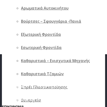
Πατάκια Αυτοκινήτου Λαστιχένια Hyundai H1
Αρωματικά Αυτοκινήτου
2008-> 2τμχ Frogum
Βούρτσες – Σφουγγάρια -Πανιά
39.06
€
Προσθήκη στο καλάθι
Γρήγορη
Σύγκριση
Εξωτερική Φροντίδα
προβολή
Προηγούμενο προϊόν
Επόμενο προϊόν
Εσωτερική Φροντίδα
Καθαριστικά – Ενισχυτικά Μηχανής
Καθαριστικά Τζαμιών
Το κατάστημα μας δραστηριοποιείται στον
Σπρέι Πλαστικοποίησης
χώρο του αυτοκινήτου από το 1973 με
ανταλλακτικά και αξεσουάρ.
Συνεργεία
ΕΠΙΚΟΙΝΩΝΙΑ