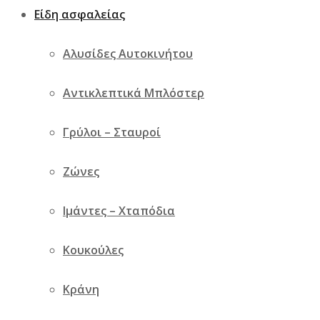
(έως 30°C) για να διατηρείτε την καθαριότητα του σε
Είδη ασφαλείας
κάθε μετακίνηση.
Αλυσίδες Αυτοκινήτου
Αναβαθμίστε το πορτ παγκάζ του αυτοκινήτου σας με τα
πατάκια DryZone Frogum – ο τέλειος συνδυασμός
Αντικλεπτικά Μπλόστερ
προηγμένης τεχνολογίας, ανθεκτικότητας και
οικολογικού σχεδιασμού, όλα σε μια προσιτή τιμή.
Γρύλοι – Σταυροί
Απολαύστε ένα καθαρό, ασφαλές και κομψό εσωτερικό
Ζώνες
που θα διατηρήσει το όχημά σας σε άριστη κατάσταση
για πολλά χρόνια!
Ιμάντες – Χταπόδια
Κουκούλες
Σχετικά προϊόντα
Κράνη