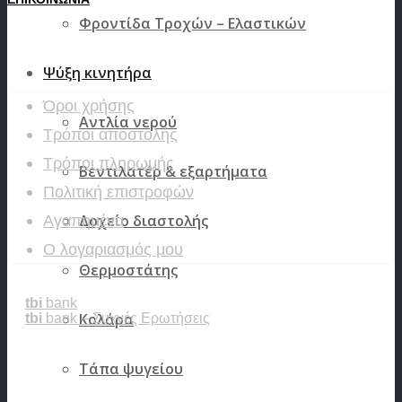
Φροντίδα Τροχών – Ελαστικών
ΕΞΥΠΗΡΕΤΗΣΗ ΠΕΛΑΤΩΝ
Ψύξη κινητήρα
Όροι χρήσης
Αντλία νερού
Τρόποι αποστολής
Τρόποι πληρωμής
Βεντιλατέρ & εξαρτήματα
Πολιτική επιστροφών
Δοχείο διαστολής
Αγαπημένα
Ο λογαριασμός μου
Θερμοστάτης
tbi
bank
Κολάρα
tbi
bank – Συχνές Ερωτήσεις
Τάπα ψυγείου