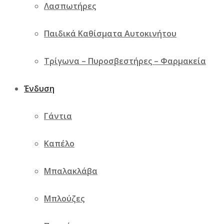
Πρόσθήκη στην λίστα επιθυμιών
Λασπωτήρες
Γρήγορη προβολή
Σύγκριση
Παιδικά Καθίσματα Αυτοκινήτου
Τρίγωνα – Πυροσβεστήρες – Φαρμακεία
Ένδυση
Γάντια
Καπέλο
Μπαλακλάβα
Μπλούζες