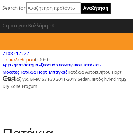
Search for:
Στρατηγού Καλλάρη 28
2108317227
Το καλάθι μου
0.00
€
0
Αρχική
Κατάστημα
Αξεσουάρ εσωτερικού
Πατάκια /
Μοκέτες
Πατάκια Πορτ-Μπαγκαζ
Πατάκια Αυτοκινήτου Πορτ
Cart
Μπαγκάζ για BMW S3 F30 2011-2018 Sedan, εκτός hybrid 1τμχ
Dry Zone Frogum