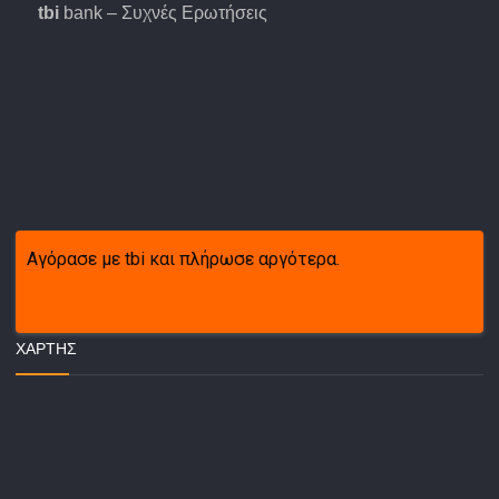
tbi
bank – Συχνές Ερωτήσεις
Αγόρασε με tbi και πλήρωσε αργότερα.
ΧΆΡΤΗΣ