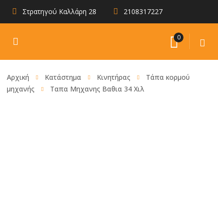
Στρατηγού Καλλάρη 28
2108317227
0
Αρχική
Κατάστημα
Κινητήρας
Τάπα κορμού
μηχανής
Ταπα Μηχανης Βαθια 34 Χιλ