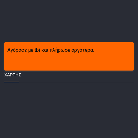
Αγόρασε με tbi και πλήρωσε αργότερα.
ΧΆΡΤΗΣ