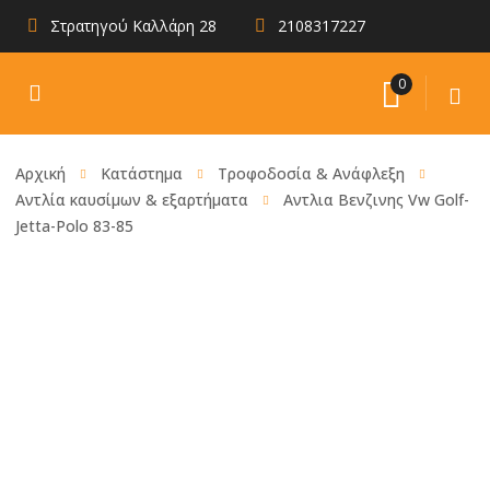
Στρατηγού Καλλάρη 28
2108317227
0
Αρχική
Κατάστημα
Τροφοδοσία & Ανάφλεξη
Αντλία καυσίμων & εξαρτήματα
Αντλια Βενζινης Vw Golf-
Jetta-Polo 83-85