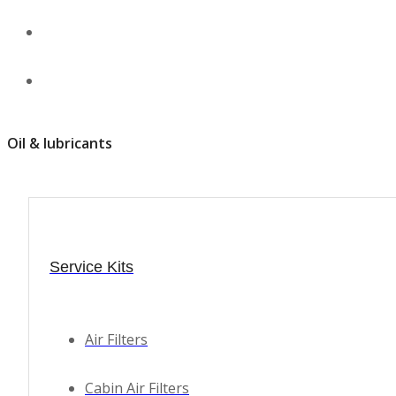
Ελαστικοί σωλήνες φρένων (μαρκούτσια)
Κατανεμιτής
Πρόσθήκη στην λίστα επιθυμιών
Γρήγορη προβολή
Κυλινδράκια τροχών
Σύγκριση
Oil & lubricants
Λαστιχάκια
Ντίζα χειροφρένου
Service Kits
Τακάκια
Ταμπούρο & εξαρτήματα
Air Filters
Φροντίδα αυτοκινήτου
Cabin Air Filters