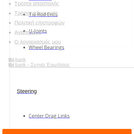
Τρόποι αποστολής
Τρόποι πληρωμής
Tie Rod Ends
Πολιτική επιστροφών
U-Joints
Αγαπημένα
Ο λογαριασμός μου
Wheel Bearings
tbi
bank
tbi
bank – Συχνές Ερωτήσεις
Steering
Center Drag Links
Idler Arms