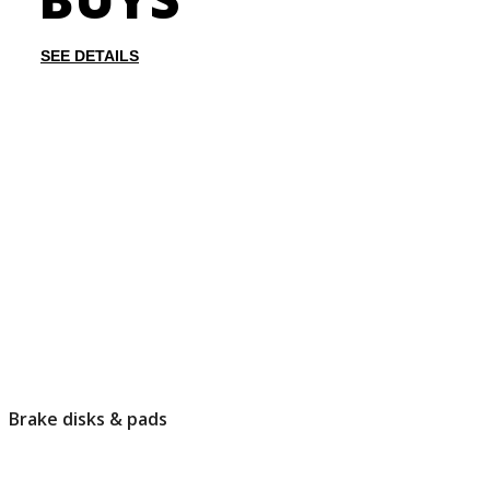
Σχετικά προϊόντα
Κώνοι Τιμονιού
SEE DETAILS
Πεταλιέρες
Τιμόνια
Φούσκες Λεβιέ
Βελτίωση
Βαρελάκι Carbon CDA
Βαρελάκι Πλαστικό DIA
Brake disks & pads
Συστήματα Εισαγωγής Αέρα