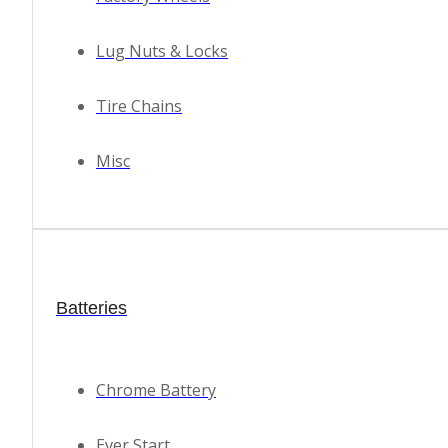
Lug Nuts & Locks
Tire Chains
Misc
Hide similarities
Highlight differences
Select the fields to be shown. Others will be hidden. Drag
Batteries
and drop to rearrange the order.
Image
Chrome Battery
SKU
Ever Start