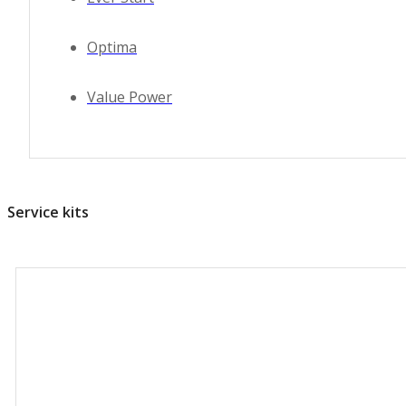
Rating
Price
Optima
Stock
Availability
Value Power
Add to cart
Description
Content
Weight
Service kits
Dimensions
Additional information
Click outside to hide the comparison bar
Σύγκριση