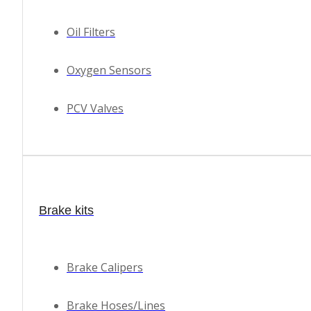
Αρωματικά Αυτοκινήτου
Oil Filters
Βούρτσες – Σφουγγάρια -Πανιά
Oxygen Sensors
Εξωτερική Φροντίδα
PCV Valves
Εσωτερική Φροντίδα
Καθαριστικά – Ενισχυτικά Μηχανής
Brake kits
Καθαριστικά Τζαμιών
Σπρέι Πλαστικοποίησης
Brake Calipers
Συνεργεία
Brake Hoses/Lines