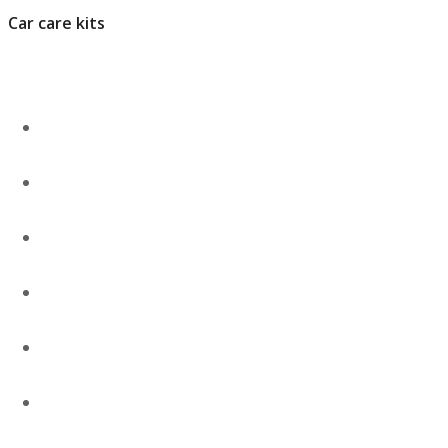
Car care kits
Ντίζα καλοριφέρ & εξαρτήματα
Καλύμματα
Καλύμματα Καθισμάτων
Καλύμματα Ταμπλό
Καλύμματα Τιμονιού
Καλύμματα Καθισμάτων Ειδικές
Κατασκευές
Κινητήρας