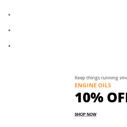
Σετ λαστιχάκια
Ταξίδι
Βάσεις Κανό – Καγιάκ
Βάσεις ποδηλάτου
Βάσεις Σκι
Keep things running sm
Μαξιλαράκια
ENGINE OILS
10% OF
Μπαγκαζιέρες
Μπάρες Οροφής
SHOP NOW