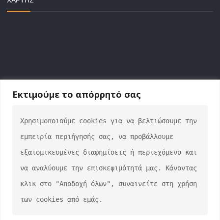
ΧΆΡΤΗΣ
Εκτιμούμε το απόρρητό σας
ΕΠΙΚΟΙΝΩΝΙΑ
Χρησιμοποιούμε cookies για να βελτιώσουμε την 
εμπειρία περιήγησής σας, να προβάλλουμε 
info@auto-verse.gr
εξατομικευμένες διαφημίσεις ή περιεχόμενο και 
2108317227
να αναλύουμε την επισκεψιμότητά μας. Κάνοντας 
Δευτέρα - Παρασκευή 09:00 - 17:00
Σάββατο 10:00 - 15:00
κλικ στο "Αποδοχή όλων", συναινείτε στη χρήση 
των cookies από εμάς.