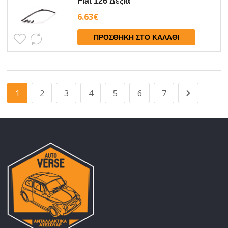
Fiat 126 Δεξια
6.63
€
ΠΡΟΣΘΉΚΗ ΣΤΟ ΚΑΛΆΘΙ
1
2
3
4
5
6
7