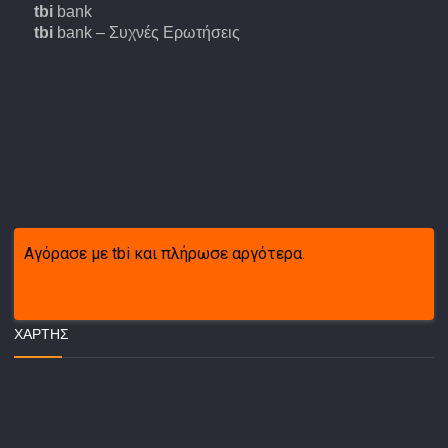
tbi
bank
tbi
bank – Συχνές Ερωτήσεις
Αγόρασε με tbi και πλήρωσε αργότερα.
ΧΆΡΤΗΣ