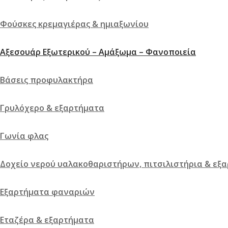
Φούσκες κρεμαγιέρας & ημιαξωνίου
Αξεσουάρ Εξωτερικού – Αμάξωμα – Φανοποιεία
Βάσεις προφυλακτήρα
Γρυλόχερο & εξαρτήματα
Γωνία φλας
Δοχείο νερού υαλακοθαριστήρων, πιτσιλιστήρια & εξ
Εξαρτήματα φαναριών
Εταζέρα & εξαρτήματα