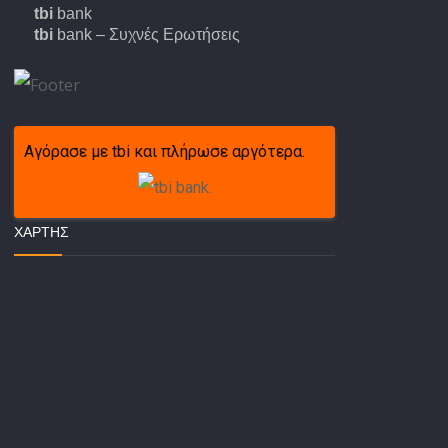
tbi
bank
tbi
bank – Συχνές Ερωτήσεις
Αγόρασε με tbi και πλήρωσε αργότερα.
ΧΆΡΤΗΣ