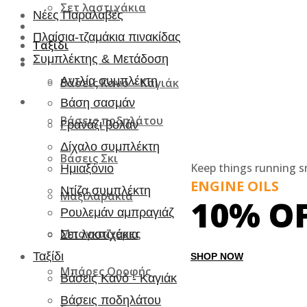
Σετ λαστιχάκια
Νέες Παραλαβές
Πλαίσια-τζαμάκια πινακίδας
Ταξίδι
Συμπλέκτης & Μετάδοση
Αντλία συμπλέκτη
Βάσεις Κανό – Καγιάκ
Βάση σασμάν
Βάσεις ποδηλάτου
Γρανάζι βολάν
Δίχαλο συμπλέκτη
Βάσεις Σκι
Keep things running 
Ημιαξόνιο
ENGINE OILS
Ντίζα συμπλέκτη
Μαξιλαράκια
10% O
Ρουλεμάν αμπραγιάζ
Μπαγκαζιέρες
Σετ λαστιχάκια
Ταξίδι
SHOP NOW
Μπάρες Οροφής
Βάσεις Κανό - Καγιάκ
Βάσεις ποδηλάτου