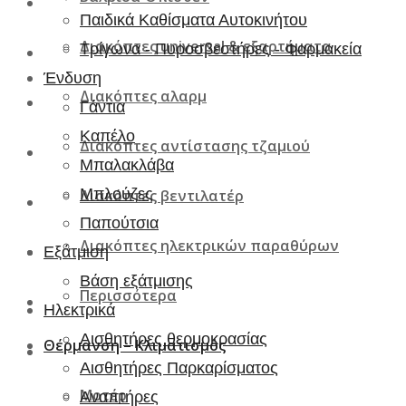
Παιδικά Καθίσματα Αυτοκινήτου
Διακόπτες universal & εξαρτήματα
Τρίγωνα - Πυροσβεστήρες - Φαρμακεία
Ένδυση
Διακόπτες αλαρμ
Γάντια
Καπέλο
Διακόπτες αντίστασης τζαμιού
Μπαλακλάβα
Μπλούζες
Διακόπτες βεντιλατέρ
Παπούτσια
Διακόπτες ηλεκτρικών παραθύρων
Εξάτμιση
Βάση εξάτμισης
Περισσότερα
Ηλεκτρικά
Αισθητήρες θερμοκρασίας
Θέρμανση – Κλιματισμός
Αισθητήρες Παρκαρίσματος
Μοτέρ
Αναπτήρες