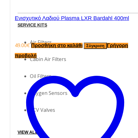
Ενισχυτικό Λαδιού Plasma LXR Bardahl 400ml
SERVICE KITS
Air Filters
49.00
€
Προσθήκη στο καλάθι
Γρήγορη
Σύγκριση
προβολή
Cabin Air Filters
Oil Filters
Oxygen Sensors
PCV Valves
VIEW ALL