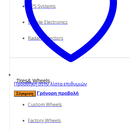
GPS Systems
Mobile Electronics
Radar Detectors
Tires& Wheels
Πρόσθήκη στην λίστα επιθυμιών
Γρήγορη προβολή
Σύγκριση
Custom Wheels
Factory Wheels