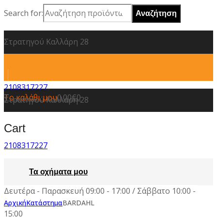
Search for:
Στρατηγού Καλλάρη 28
2108317227
Το καλάθι μου
0.00
€
0
Στρατηγού Καλλάρη 28
Cart
2108317227
Τα οχήματα μου
Δευτέρα - Παρασκευή 09:00 - 17:00 / Σάββατο 10:00 -
Αρχική
Κατάστημα
BARDAHL
15:00