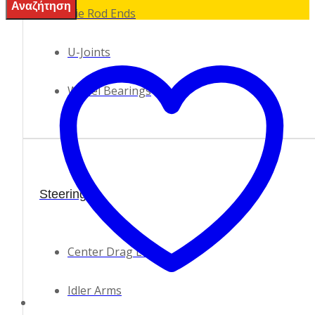
Tie Rod Ends
U-Joints
Wheel Bearings
Steering
Center Drag Links
Idler Arms