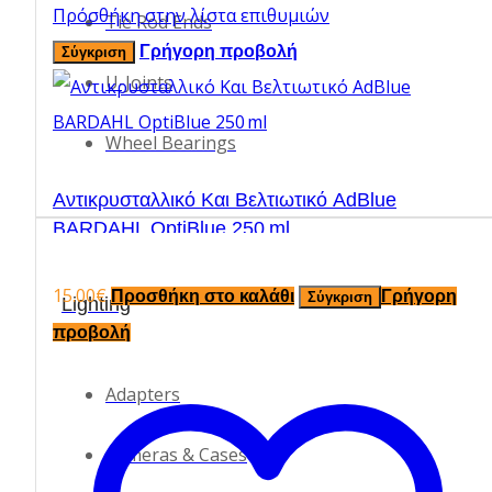
Πρόσθήκη στην λίστα επιθυμιών
Tie Rod Ends
Γρήγορη προβολή
Σύγκριση
U-Joints
Wheel Bearings
Αντικρυσταλλικό Και Βελτιωτικό AdBlue
BARDAHL OptiBlue 250 ml
15.00
€
Προσθήκη στο καλάθι
Γρήγορη
Σύγκριση
Lighting
προβολή
Adapters
Cameras & Cases