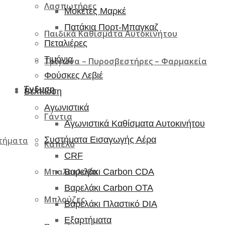
Λασπωτήρες
Μοκέτες Μαρκέ
Πατάκια Πορτ-Μπαγκαζ
Παιδικά Καθίσματα Αυτοκινήτου
Πεταλιέρες
Τιμόνια
Τρίγωνα – Πυροσβεστήρες – Φαρμακεία
Φούσκες Λεβιέ
Ένδυση
Βελτίωση
Αγωνιστικά
Γάντια
Αγωνιστικά Καθίσματα Αυτοκινήτου
Συστήματα Εισαγωγής Αέρα
ρτήματα
Καπέλο
CRF
Μπαλακλάβα
Βαρελάκι Carbon CDA
Βαρελάκι Carbon OTA
Μπλούζες
Βαρελάκι Πλαστικό DIA
Εξαρτήματα