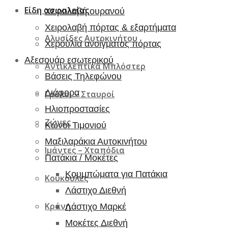
Είδη ασφαλείας
Χειρολαβή ουρανού
Χειρολαβή πόρτας & εξαρτήματα
Αλυσίδες Αυτοκινήτου
Χερούλια ανοίγματος πόρτας
Αξεσουάρ εσωτερικού
Αντικλεπτικά Μπλόστερ
Βάσεις Τηλεφώνου
Διάφορα
Γρύλοι – Σταυροί
Ηλιοπροστασίες
Ζώνες
Κώνοι Τιμονιού
Μαξιλαράκια Αυτοκινήτου
Ιμάντες – Χταπόδια
Πατάκια / Μοκέτες
Κουμπώματα για Πατάκια
Κουκούλες
Λάστιχο Διεθνή
Κράνη
Λάστιχο Μαρκέ
Μοκέτες Διεθνή