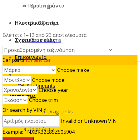
Γκρουπ Ιμάντα
Bushings
Ηλεκτρικό Πατίνι
Coil Springs
Βλέπετε 1–12 από 23 αποτελέσματα
Σχετικά με εμάς
Control Arms
Επικοινωνία
Car parts
for any car
Choose make
Choose model
Oil & lubricants
Choose year
ΑΓΑΠΗΜΕΝΑ
Choose trim
Or search by VIN
ή
Center Drag Links
Invalid or Unknown VIN
Idler Arms
Example: 1NXBR32E85Z505904