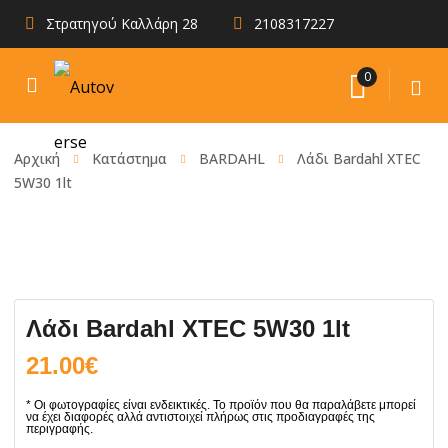
Στρατηγού Καλλάρη 28
2108317227
0
Αρχική
Κατάστημα
BARDAHL
Λάδι Bardahl XTEC
5W30 1lt
Λάδι Bardahl XTEC 5W30 1lt
21.00
€