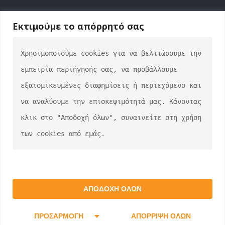
Εκτιμούμε το απόρρητό σας
Χρησιμοποιούμε cookies για να βελτιώσουμε την 
ΕΠΙΚΟΙΝΩΝΙΑ
εμπειρία περιήγησής σας, να προβάλλουμε 
info@auto-verse.gr
εξατομικευμένες διαφημίσεις ή περιεχόμενο και 
2108317227
να αναλύουμε την επισκεψιμότητά μας. Κάνοντας 
Δευτέρα - Παρασκευή 09:00 - 17:00
κλικ στο "Αποδοχή όλων", συναινείτε στη χρήση 
Σάββατο 10:00 - 15:00
των cookies από εμάς.
auto-verse.gr ©2022 | Development by
George
ΑΠΟΔΟΧΉ ΌΛΩΝ
Efstratiou
ΠΡΟΣΑΡΜΟΓΉ
ΑΠΌΡΡΙΨΗ ΌΛΩΝ