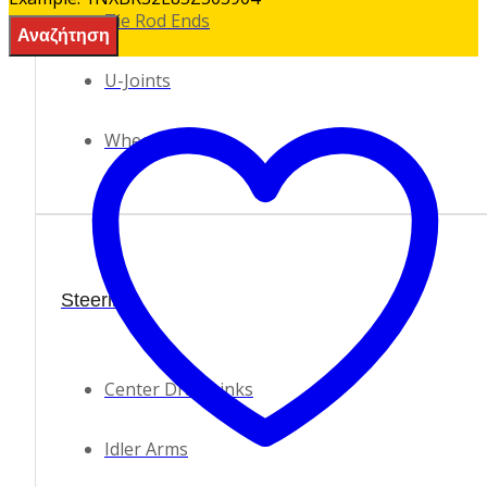
Tie Rod Ends
U-Joints
Wheel Bearings
Steering
Center Drag Links
Idler Arms