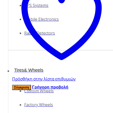
GPS Systems
Mobile Electronics
Radar Detectors
Tires& Wheels
Πρόσθήκη στην λίστα επιθυμιών
Γρήγορη προβολή
Σύγκριση
Custom Wheels
Factory Wheels