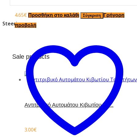
4.65
€
Προσθήκη στο καλάθι
Γρήγορη
Σύγκριση
Steering
προβολή
Sale products
Aντιτριβικό Αυτομάτου Κιβωτίου Τα...
3.00
€