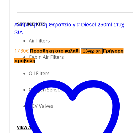
SERVICE KITS
Αντιμυκητιακή Θεραπεία για Diesel 250ml 1τμχ
SIA
Air Filters
17.30
€
Προσθήκη στο καλάθι
Γρήγορη
Σύγκριση
Cabin Air Filters
προβολή
Oil Filters
Oxygen Sensors
PCV Valves
VIEW ALL