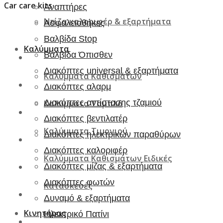
Car care kits
Αναπτήρες
Ντίζα καλοριφέρ & εξαρτήματα
Ασφαλειοθήκες
Βαλβίδα Stop
Καλύμματα
Βαλβίδα Όπισθεν
Διακόπτες universal & εξαρτήματα
Καλύμματα Καθισμάτων
Διακόπτες αλαρμ
Διακόπτες αντίστασης τζαμιού
Καλύμματα Ταμπλό
Διακόπτες βεντιλατέρ
Καλύμματα Τιμονιού
Διακόπτες ηλεκτρικών παραθύρων
Διακόπτες καλοριφέρ
Καλύμματα Καθισμάτων Ειδικές
Διακόπτες μίζας & εξαρτήματα
Διακόπτες φωτών
Κατασκευές
Δυναμό & εξαρτήματα
Κινητήρας
Ηλεκτρικό Πατίνι