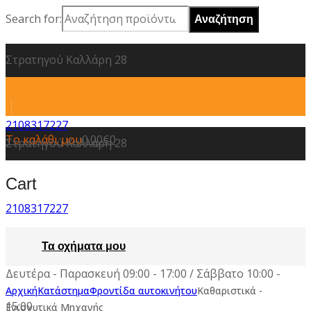
Search for:
Στρατηγού Καλλάρη 28
2108317227
Το καλάθι μου
0.00
€
0
Στρατηγού Καλλάρη 28
Cart
2108317227
Τα οχήματα μου
Δευτέρα - Παρασκευή 09:00 - 17:00 / Σάββατο 10:00 -
Αρχική
Κατάστημα
Φροντίδα αυτοκινήτου
Καθαριστικά -
15:00
Ενισχυτικά Μηχανής