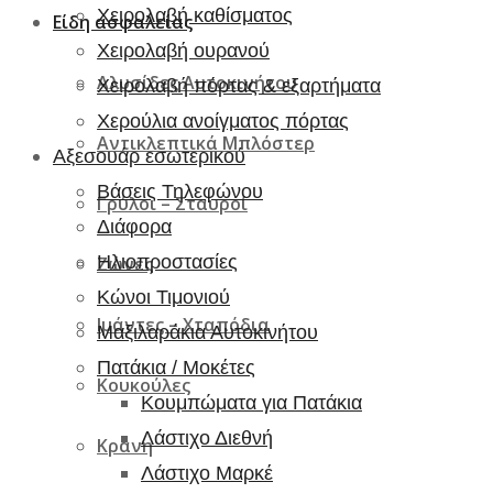
Χειρολαβή καθίσματος
Είδη ασφαλείας
Χειρολαβή ουρανού
Αλυσίδες Αυτοκινήτου
Χειρολαβή πόρτας & εξαρτήματα
Χερούλια ανοίγματος πόρτας
Αντικλεπτικά Μπλόστερ
Αξεσουάρ εσωτερικού
Βάσεις Τηλεφώνου
Γρύλοι – Σταυροί
Διάφορα
Ηλιοπροστασίες
Ζώνες
Κώνοι Τιμονιού
Ιμάντες – Χταπόδια
Μαξιλαράκια Αυτοκινήτου
Πατάκια / Μοκέτες
Κουκούλες
Κουμπώματα για Πατάκια
Λάστιχο Διεθνή
Κράνη
Λάστιχο Μαρκέ