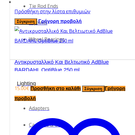
Tie Rod Ends
Πρόσθήκη στην λίστα επιθυμιών
Γρήγορη προβολή
Σύγκριση
U-Joints
Wheel Bearings
Αντικρυσταλλικό Και Βελτιωτικό AdBlue
BARDAHL OptiBlue 250 ml
Lighting
15.00
€
Προσθήκη στο καλάθι
Γρήγορη
Σύγκριση
προβολή
Adapters
Cameras & Cases