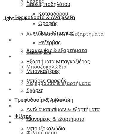
Σχάρες
Βάσεις ποδηλάτου
Κοτσαδόρου
Τροφοδοσία & Ανάφλεξη
Lighting
Οροφής
Πορτ-Μπαγκαζ
Αντλία καυσίμων & εξαρτήματα
Ρεζέρβας
Διανομέας & εξαρτήματα
Βάσεις Σκι
Εξαρτήματα Μπαγκαζιέρας
Μπουζοκαλώδια
Μπαγκαζιέρες
Μπάρες Οροφής
Ρεζερβουάρ & εξαρτήματα
Σχάρες
Τάπα ρεζερβουάρ
Τροφοδοσία & Ανάφλεξη
Αντλία καυσίμων & εξαρτήματα
Φίλτρο
Διανομέας & εξαρτήματα
Μπουζοκαλώδια
Φίλτρο αέρα