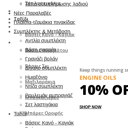
Σετ λαστιχάκια
Τάπα συμπλήρωσης λαδιού
Νέες Παραλαβές
Ταξίδι
Πλαίσια-τζαμάκια πινακίδας
Συμπλέκτης & Μετάδοση
Βάσεις Κανό – Καγιάκ
Αντλία συμπλέκτη
Βάση σασμάν
Βάσεις ποδηλάτου
Γρανάζι βολάν
Βάσεις Σκι
Δίχαλο συμπλέκτη
Keep things running 
ENGINE OILS
Ημιαξόνιο
Μαξιλαράκια
10% O
Ντίζα συμπλέκτη
Ρουλεμάν αμπραγιάζ
Μπαγκαζιέρες
Σετ λαστιχάκια
SHOP NOW
Μπάρες Οροφής
Ταξίδι
Βάσεις Κανό - Καγιάκ