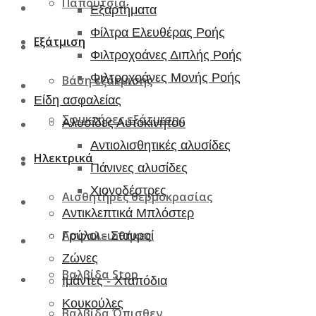
Παπούτσια
Εξαρτήματα
Φίλτρα Ελευθέρας Ροής
Εξάτμιση
Φιλτροχοάνες Διπλής Ροής
Φιλτροχοάνες Μονής Ροής
Βάση εξάτμισης
Είδη ασφαλείας
Σφυκτήρες εξάτμισης
Αλυσίδες Αυτοκινήτου
Αντιολισθητικές αλυσίδες
Ηλεκτρικά
Πάνινες αλυσίδες
Χιονοδέστρες
Αισθητήρες θερμοκρασίας
Αντικλεπτικά Μπλόστερ
Ασφαλειοθήκες
Γρύλοι - Σταυροί
Ζώνες
Βαλβίδα Stop
Ιμάντες - Χταπόδια
Κουκούλες
Βαλβίδα Όπισθεν