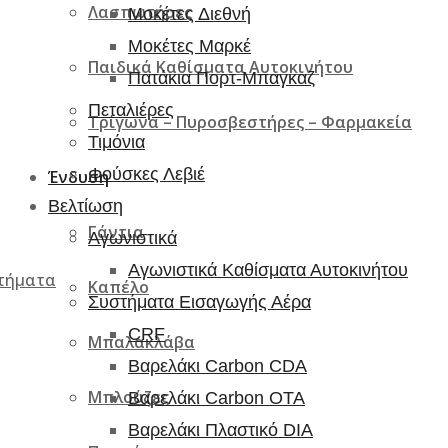
Λασπωτήρες
Μοκέτες Διεθνή
Μοκέτες Μαρκέ
Παιδικά Καθίσματα Αυτοκινήτου
Πατάκια Πορτ-Μπαγκαζ
Πεταλιέρες
Τρίγωνα – Πυροσβεστήρες – Φαρμακεία
Τιμόνια
Φούσκες Λεβιέ
Ένδυση
Βελτίωση
Γάντια
Αγωνιστικά
Αγωνιστικά Καθίσματα Αυτοκινήτου
ρτήματα
Καπέλο
Συστήματα Εισαγωγής Αέρα
CRF
Μπαλακλάβα
Βαρελάκι Carbon CDA
Μπλούζες
Βαρελάκι Carbon OTA
Βαρελάκι Πλαστικό DIA