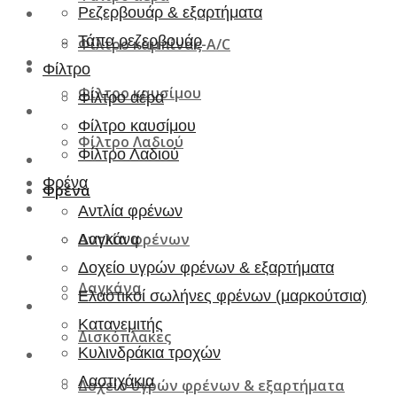
Ρεζερβουάρ & εξαρτήματα
Τάπα ρεζερβουάρ
Φίλτρο καμπίνας-A/C
Φίλτρο
Φίλτρο καυσίμου
Φίλτρο αέρα
Φίλτρο καυσίμου
Φίλτρο Λαδιού
Φίλτρο Λαδιού
Φρένα
Φρένα
Αντλία φρένων
Αντλία φρένων
Δαγκάνα
Δοχείο υγρών φρένων & εξαρτήματα
Δαγκάνα
Ελαστικοί σωλήνες φρένων (μαρκούτσια)
Κατανεμιτής
Δισκόπλακες
Κυλινδράκια τροχών
Λαστιχάκια
Δοχείο υγρών φρένων & εξαρτήματα