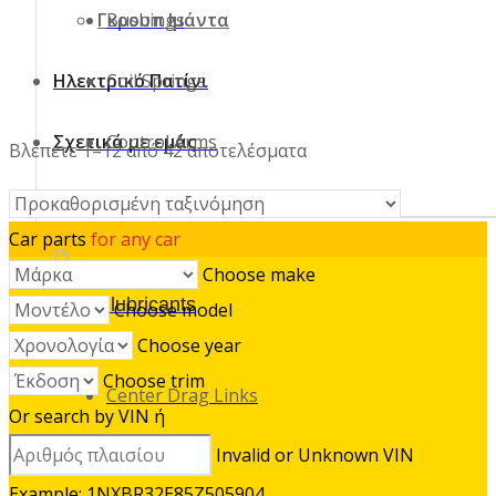
Γκρουπ Ιμάντα
Bushings
Ηλεκτρικό Πατίνι
Coil Springs
Σχετικά με εμάς
Control Arms
Βλέπετε 1–12 από 42 αποτελέσματα
Επικοινωνία
Car parts
for any car
Choose make
Oil & lubricants
Choose model
Choose year
ΑΓΑΠΗΜΕΝΑ
Choose trim
Center Drag Links
Or search by VIN
ή
Invalid or Unknown VIN
Idler Arms
Example: 1NXBR32E85Z505904