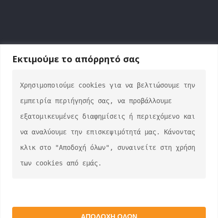
Εκτιμούμε το απόρρητό σας
Χρησιμοποιούμε cookies για να βελτιώσουμε την 
ΕΠΙΚΟΙΝΩΝΙΑ
εμπειρία περιήγησής σας, να προβάλλουμε 
info@auto-verse.gr
εξατομικευμένες διαφημίσεις ή περιεχόμενο και 
2108317227
να αναλύουμε την επισκεψιμότητά μας. Κάνοντας 
Δευτέρα - Παρασκευή 09:00 - 17:00
κλικ στο "Αποδοχή όλων", συναινείτε στη χρήση 
Σάββατο 10:00 - 15:00
των cookies από εμάς.
auto-verse.gr ©2022 | Development by
George
ΑΠΟΔΟΧΉ ΌΛΩΝ