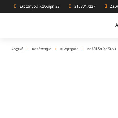
Στρατηγού Καλλάρη 28
2108317227
Δευτ
Α
Αρχική
Κατάστημα
Κινητήρας
Βαλβίδα λαδιού
AdBlue
Αντιψυκτικ
Καθαριστικ
Χρηστικά
Λιπαντικά
Σφραγιστικά
πρόσθετα