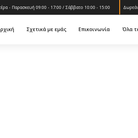
έρα - Παρασκευή 09:00 - 17:00 / Σάββατο 10:00 - 15:00
Δωρεάν
ρχική
Σχετικά με εμάς
Επικοινωνία
Όλα τ
Ακροαξώνια
ά
Βάσεις 
Ακρόμπαρα
ά –
Γρυλόχε
Βάση στήριξης
εξαρτήμ
αμορτισέρ
Γωνία φ
Ελατήρια
 και
Δοχείο ν
Ημίμπαρα
υαλακοθ