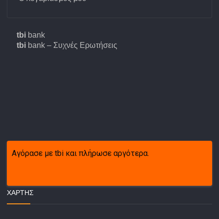
tbi
bank
tbi
bank – Συχνές Ερωτήσεις
Αγόρασε με tbi και πλήρωσε αργότερα.
ΧΆΡΤΗΣ