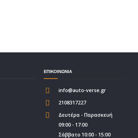
ατα για
Βάσει
Αντλία συμπλέκτη
Βάσε
 Διεθνή
Βάση σασμάν
Βάσει
 Μαρκέ
Γρανάζι βολάν
Μαξι
ΕΠΙΚΟΙΝΩΝΙΑ
 Διεθνή
Δίχαλο συμπλέκτη
Μπαγ
 Μαρκέ
Ημιαξόνιο
info@auto-verse.gr
Μπάρ
Ντίζα συμπλέκτη
2108317227
Σχάρ
Σετ λαστιχάκια
Δευτέρα - Παρασκευή
09:00 - 17:00
Σάββατο 10:00 - 15:00