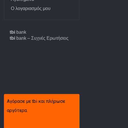
Ντίζα κοντέρ
Ο λογαριασμός μου
Σέτ γρανάζια
Περισσότερα
tbi
bank
tbi
bank – Συχνές Ερωτήσεις
Φίλτρο αέρα
Αντλία 
σίμων &
Φίλτρο καμπίνας-A/C
Δαγκάνα
Φίλτρο καυσίμου
Δισκόπλ
&
Φίλτρο Λαδιού
Δοχείο 
Αγόρασε με tbi και πλήρωσε
& εξαρτ
ώδια
αργότερα.
Ελαστικο
 &
φρένων (