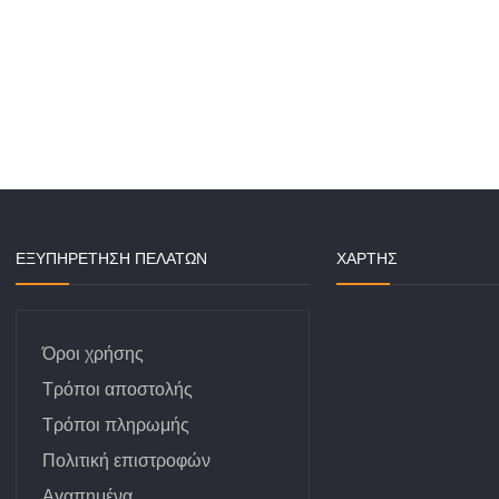
Αντλία λαδιού
Κουμπώμ
ν
Πατάκια
Βαλβίδα λαδιού
 Ταμπλό
Λάστιχο
Βάσεις κινητήρα
Τιμονιού
Λάστιχο
Γρανάζια καθρέπτου
ΕΞΥΠΗΡΕΤΗΣΗ ΠΕΛΑΤΩΝ
ΧΆΡΤΗΣ
Μοκέτες
Δείκτης λαδιού
Ειδικές
Μοκέτες
Κάρτερ & εξαρτήματα
Όροι χρήσης
Ντίζα αέρος
Τρόποι αποστολής
Τρόποι πληρωμής
Ντίζα γκαζιού &
εξαρτήματα
Πολιτική επιστροφών
Αγαπημένα