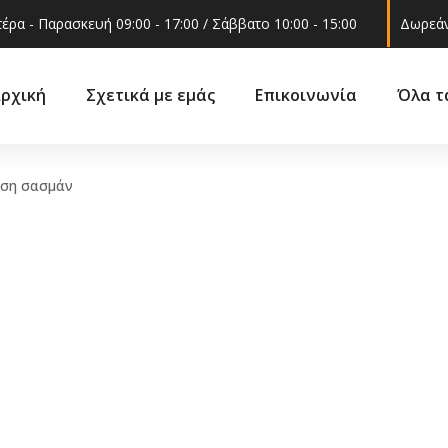
έρα - Παρασκευή 09:00 - 17:00 / Σάββατο 10:00 - 15:00
Δωρεάν
ρχική
Σχετικά με εμάς
Επικοινωνία
Όλα τ
ση σασμάν
Ακροαξώνια
ά
Βάσεις 
Ακρόμπαρα
ά –
Γρυλόχε
Βάση στήριξης
εξαρτήμ
αμορτισέρ
Γωνία φ
Ελατήρια
 και
Δοχείο ν
Ημίμπαρα
υαλακοθ