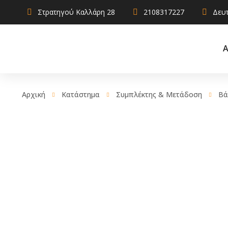
Στρατηγού Καλλάρη 28
2108317227
Δευτ
Α
Αρχική
Κατάστημα
Συμπλέκτης & Μετάδοση
Βά
AdBlue
Αντιψυκτικ
Καθαριστικ
Χρηστικά
Λιπαντικά
Σφραγιστικά
πρόσθετα