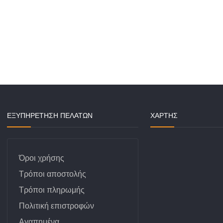
Αντλία λαδιού
Κουμπώμ
ν
Πατάκια
Βαλβίδα λαδιού
 Ταμπλό
Λάστιχο
Βάσεις κινητήρα
Τιμονιού
Λάστιχο
Γρανάζια καθρέπτου
ΕΞΥΠΗΡΕΤΗΣΗ ΠΕΛΑΤΩΝ
ΧΆΡΤΗΣ
Μοκέτες
Δείκτης λαδιού
Ειδικές
Μοκέτες
Κάρτερ & εξαρτήματα
Όροι χρήσης
Ντίζα αέρος
Τρόποι αποστολής
Τρόποι πληρωμής
Ντίζα γκαζιού &
εξαρτήματα
Πολιτική επιστροφών
Αγαπημένα