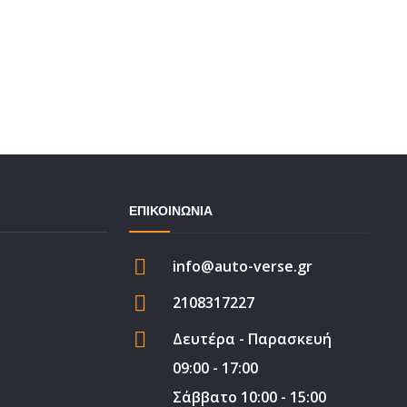
ατα για
Βάσει
Αντλία συμπλέκτη
Βάσε
 Διεθνή
Βάση σασμάν
Βάσει
 Μαρκέ
Γρανάζι βολάν
Μαξι
ΕΠΙΚΟΙΝΩΝΙΑ
 Διεθνή
Δίχαλο συμπλέκτη
Μπαγ
 Μαρκέ
Ημιαξόνιο
info@auto-verse.gr
Μπάρ
Ντίζα συμπλέκτη
2108317227
Σχάρ
Σετ λαστιχάκια
Δευτέρα - Παρασκευή
09:00 - 17:00
Σάββατο 10:00 - 15:00