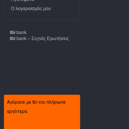
Ντίζα κοντέρ
Ο λογαριασμός μου
Σέτ γρανάζια
Περισσότερα
tbi
bank
tbi
bank – Συχνές Ερωτήσεις
Φίλτρο αέρα
Αντλία 
σίμων &
Φίλτρο καμπίνας-A/C
Δαγκάνα
Φίλτρο καυσίμου
Δισκόπλ
&
Φίλτρο Λαδιού
Δοχείο 
Αγόρασε με tbi και πλήρωσε
& εξαρτ
ώδια
αργότερα.
Ελαστικο
 &
φρένων (