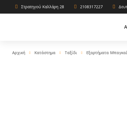
Στρατηγού Καλλάρη 28
2108317227
Δευτ
Α
Αρχική
Κατάστημα
Ταξίδι
Εξαρτήματα Μπαγκαζ
AdBlue
Αντιψυκτικ
Καθαριστικ
Χρηστικά
Λιπαντικά
Σφραγιστικά
πρόσθετα