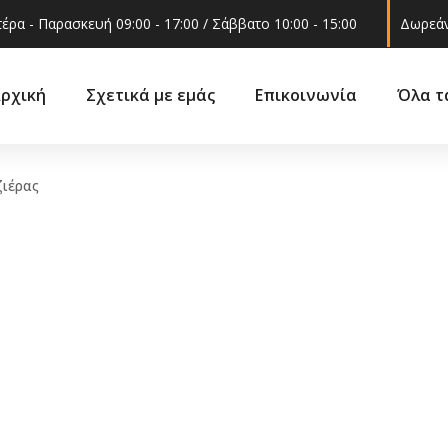
έρα - Παρασκευή 09:00 - 17:00 / Σάββατο 10:00 - 15:00
Δωρεάν
ρχική
Σχετικά με εμάς
Επικοινωνία
Όλα τ
ιέρας
Ακροαξώνια
ά
Βάσεις 
Ακρόμπαρα
ά –
Γρυλόχε
Βάση στήριξης
εξαρτήμ
αμορτισέρ
Γωνία φ
Ελατήρια
 και
Δοχείο ν
Ημίμπαρα
υαλακοθ