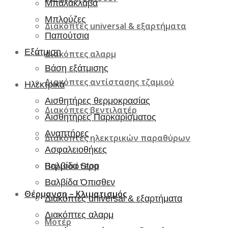
Μπαλακλάβα
Μπλούζες
Διακόπτες universal & εξαρτήματα
Παπούτσια
Εξάτμιση
Διακόπτες αλαρμ
Βάση εξάτμισης
Διακόπτες αντίστασης τζαμιού
Ηλεκτρικά
Αισθητήρες θερμοκρασίας
Διακόπτες βεντιλατέρ
Αισθητήρες Παρκαρίσματος
Αναπτήρες
Διακόπτες ηλεκτρικών παραθύρων
Ασφαλειοθήκες
Περισσότερα
Βαλβίδα Stop
Βαλβίδα Όπισθεν
Θέρμανση – Κλιματισμός
Διακόπτες universal & εξαρτήματα
Διακόπτες αλαρμ
Μοτέρ