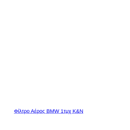
Φίλτρο Αέρος BMW 1τμχ K&N