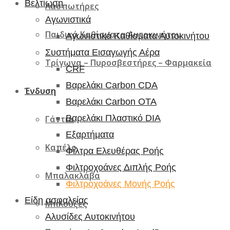
Βελτίωση
Λασπωτήρες
Αγωνιστικά
Παιδικά Καθίσματα Αυτοκινήτου
Αγωνιστικά Καθίσματα Αυτοκινήτου
Συστήματα Εισαγωγής Αέρα
Τρίγωνα – Πυροσβεστήρες – Φαρμακεία
CRF
Βαρελάκι Carbon CDA
Ένδυση
Βαρελάκι Carbon OTA
Βαρελάκι Πλαστικό DIA
Γάντια
Εξαρτήματα
Καπέλο
Φίλτρα Ελευθέρας Ροής
Φιλτροχοάνες Διπλής Ροής
Μπαλακλάβα
Φιλτροχοάνες Μονής Ροής
Είδη ασφαλείας
Μπλούζες
Αλυσίδες Αυτοκινήτου