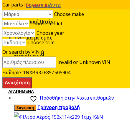
Car parts
for any car
Γκρουπ Ιμάντα
Choose make
Ηλεκτρικό Πατίνι
Choose model
Choose year
Σχετικά με εμάς
Choose trim
Or search by VIN
ή
Επικοινωνία
Invalid or Unknown VIN
Example: 1NXBR32E85Z505904
ΑΓΑΠΗΜΕΝΑ
Πρόσθήκη στην λίστα επιθυμιών
Γρήγορη προβολή
Σύγκριση