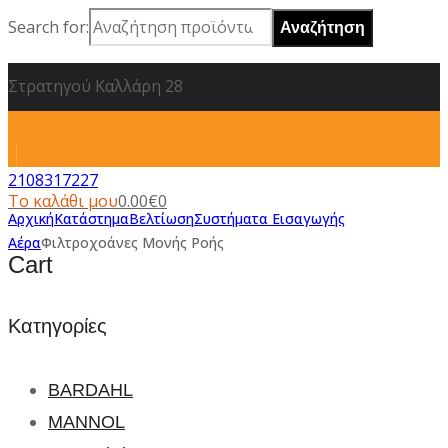
Search for:
Στρατηγού Καλλάρη 28
2108317227
Το καλάθι μου
0.00
€
0
Αρχική
Κατάστημα
Βελτίωση
Συστήματα Εισαγωγής
Αέρα
Φιλτροχοάνες Μονής Ροής
Cart
Κατηγορίες
BARDAHL
MANNOL