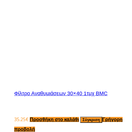
Φίλτρο Αναθυμιάσεων 30×40 1τμχ BMC
35.25
€
Προσθήκη στο καλάθι
Γρήγορη
Σύγκριση
προβολή