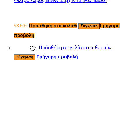
Φίλτρο Αέρος BMW 1τμχ K-N (RU-9350)
98.60
€
Προσθήκη στο καλάθι
Γρήγορη
Σύγκριση
προβολή
Πρόσθήκη στην λίστα επιθυμιών
Γρήγορη προβολή
Σύγκριση