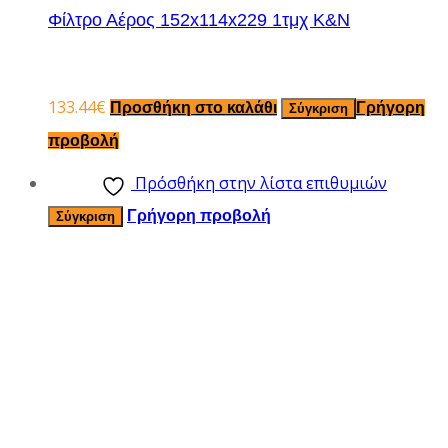
Φίλτρο Αέρος 152x114x229 1τμχ K&N
133.44
€
Προσθήκη στο καλάθι
Γρήγορη
Σύγκριση
προβολή
Πρόσθήκη στην λίστα επιθυμιών
Γρήγορη προβολή
Σύγκριση