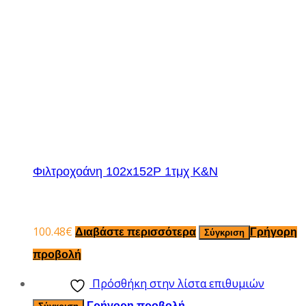
Φιλτροχοάνη 102x152P 1τμχ K&N
100.48
€
Διαβάστε περισσότερα
Γρήγορη
Σύγκριση
προβολή
Πρόσθήκη στην λίστα επιθυμιών
Γρήγορη προβολή