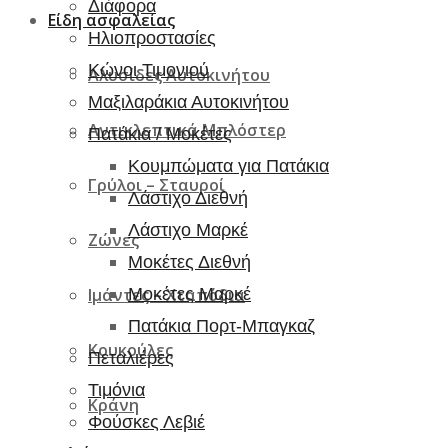
Διάφορα
Είδη ασφαλείας
Ηλιοπροστασίες
Κώνοι Τιμονιού
Αλυσίδες Αυτοκινήτου
Μαξιλαράκια Αυτοκινήτου
Αντικλεπτικά Μπλόστερ
Πατάκια / Μοκέτες
Κουμπώματα για Πατάκια
Γρύλοι – Σταυροί
Λάστιχο Διεθνή
Λάστιχο Μαρκέ
Ζώνες
Μοκέτες Διεθνή
Μοκέτες Μαρκέ
Ιμάντες – Χταπόδια
Πατάκια Πορτ-Μπαγκαζ
Κουκούλες
Πεταλιέρες
Τιμόνια
Κράνη
Φούσκες Λεβιέ