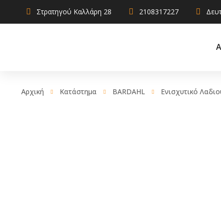
Στρατηγού Καλλάρη 28
2108317227
Δευτ
Α
Αρχική
Κατάστημα
BARDAHL
Ενισχυτικό Λαδιο
AdBlue
Αντιψυκτικ
Καθαριστικ
Χρηστικά
Λιπαντικά
Σφραγιστικά
πρόσθετα