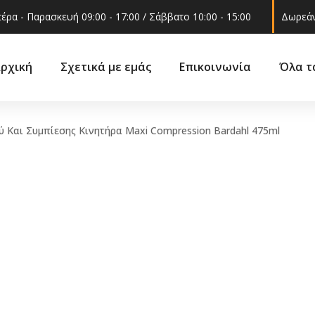
έρα - Παρασκευή 09:00 - 17:00 / Σάββατο 10:00 - 15:00
Δωρεάν
ρχική
Σχετικά με εμάς
Επικοινωνία
Όλα τ
ύ Και Συμπίεσης Κινητήρα Maxi Compression Bardahl 475ml
Ακροαξώνια
ά
Βάσεις 
Ακρόμπαρα
ά –
Γρυλόχε
Βάση στήριξης
εξαρτήμ
αμορτισέρ
Γωνία φ
Ελατήρια
 και
Δοχείο ν
Ημίμπαρα
υαλακοθ