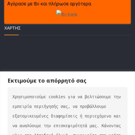
Αγόρασε με tbi και πλήρωσε αργότερα.
ΧΆΡΤΗΣ
Εκτιμούμε το απόρρητό σας
Χρησιμοποιούμε cookies για να βελτιώσουμε την 
ΕΠΙΚΟΙΝΩΝΙΑ
εμπειρία περιήγησής σας, να προβάλλουμε 
info@auto-verse.gr
εξατομικευμένες διαφημίσεις ή περιεχόμενο και 
2108317227
να αναλύουμε την επισκεψιμότητά μας. Κάνοντας 
Δευτέρα - Παρασκευή 09:00 - 17:00