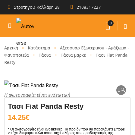
Στρατηγού Καλλάρη 28
2108317227
0
Αρχική
Κατάστημα
Αξεσουάρ Εξωτερικού - Αμάξωμα -
Φανοποιεία
Tάσια
Τάσια μαρκέ
Τασι Fiat Panda
Resty
🔍
Τασι Fiat Panda Resty
14.25
€