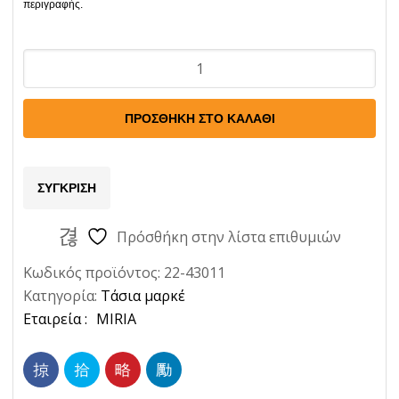
Τασι
Fiat
Panda
ΠΡΟΣΘΉΚΗ ΣΤΟ ΚΑΛΆΘΙ
Resty
Ποσότητα
ΣΎΓΚΡΙΣΗ
Πρόσθήκη στην λίστα επιθυμιών
Κωδικός προϊόντος:
22-43011
Κατηγορία:
Τάσια μαρκέ
Ετικέτα:
MIRIA