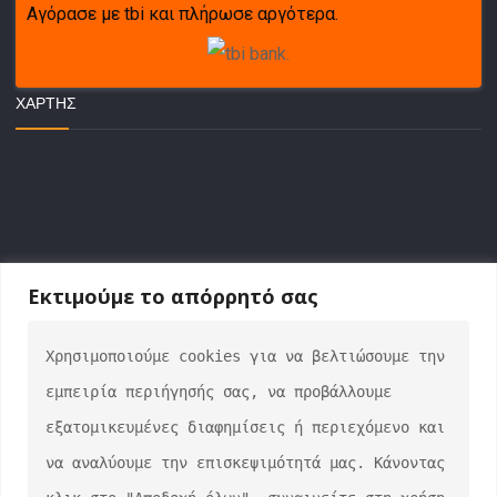
Αγόρασε με tbi και πλήρωσε αργότερα.
ΧΆΡΤΗΣ
Εκτιμούμε το απόρρητό σας
Χρησιμοποιούμε cookies για να βελτιώσουμε την 
ΕΠΙΚΟΙΝΩΝΙΑ
εμπειρία περιήγησής σας, να προβάλλουμε 
info@auto-verse.gr
εξατομικευμένες διαφημίσεις ή περιεχόμενο και 
2108317227
να αναλύουμε την επισκεψιμότητά μας. Κάνοντας 
Δευτέρα - Παρασκευή 09:00 - 17:00