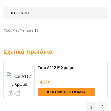
ΠΕΡΙΓΡΑΦΉ
Τασι Fiat Tempra 13
Σχετικά προϊόντα
Τασι Α112 Ε Χρωμε
14.25
€
ΠΡΟΣΘΉΚΗ ΣΤΟ ΚΑΛΆΘΙ