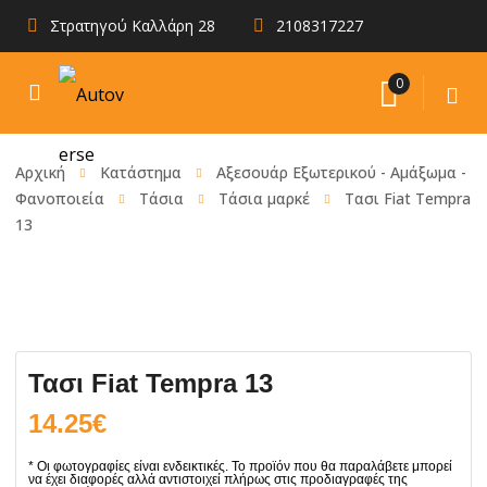
Στρατηγού Καλλάρη 28
2108317227
0
Αρχική
Κατάστημα
Αξεσουάρ Εξωτερικού - Αμάξωμα -
Φανοποιεία
Tάσια
Τάσια μαρκέ
Τασι Fiat Tempra
13
Τασι Fiat Tempra 13
14.25
€