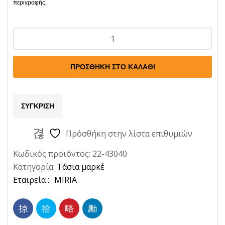
Τασι
Fiat
Tempra
ΠΡΟΣΘΉΚΗ ΣΤΟ ΚΑΛΆΘΙ
13
Ποσότητα
ΣΎΓΚΡΙΣΗ
Πρόσθήκη στην λίστα επιθυμιών
Κωδικός προϊόντος:
22-43040
Κατηγορία:
Τάσια μαρκέ
Ετικέτα:
MIRIA