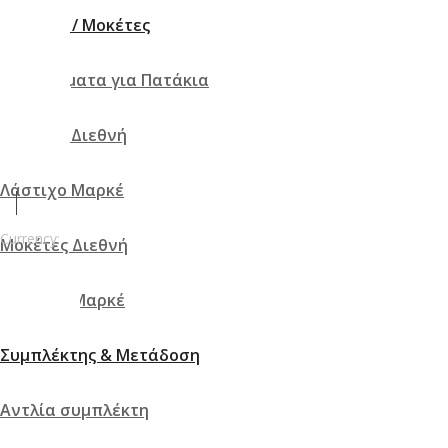
Πατάκια / Μοκέτες
Κουμπώματα για Πατάκια
ά
Λάστιχο Διεθνή
Λάστιχο Μαρκέ
Currency:
Μοκέτες Διεθνή
€ EUR
Μοκέτες Μαρκέ
Συμπλέκτης & Μετάδοση
Αντλία συμπλέκτη