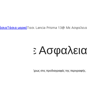
άσια
Τάσια μαρκέ
Τασι Lancia Prisma 13@ Με Ασφαλεια
 13@ Με Ασφαλεια