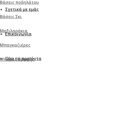
Βάσεις ποδηλάτου
Σχετικά με εμάς
Βάσεις Σκι
Μαξιλαράκια
Επικοινωνία
Μπαγκαζιέρες
Όλα τα προϊόντα
Μπάρες Οροφής
Σχάρες
Τροφοδοσία & Ανάφλεξη
Αντλία καυσίμων & εξαρτήματα