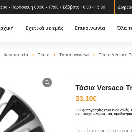
έρα - Παρασκευή 09:00 - 17:00 / Σάββατο 10:00 - 15:00
Δωρεάν
ρχική
Σχετικά με εμάς
Επικοινωνία
Όλα τ
 - Φανοποιεία
Tάσια
Τάσια universal
Τάσια Versaco Tr
Βάσε
νια
Διάφ
Βάσεις προφυλακτήρα
αρα
Τάσια Versaco Tr
Ηλιο
Γρυλόχερο &
ήριξης
εξαρτήματα
33.10
€
Κώνο
έρ
Γωνία φλας
Πετα
α
Δοχείο νερού
Τιμό
ρα
υαλακοθαριστήρων,
Τα τάσια της εταιρείας