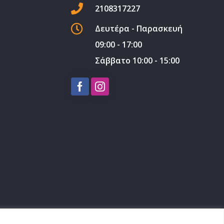
2108317227
χυτικά Μηχανής
Γκρουπ Ιμάντα
Δευτέρα - Παρασκευή
ριστικά Τζαμιών
09:00 - 17:00
ι
Σάββατο 10:00 - 15:00
τικοποίησης
ργεία
τίδα Τροχών –
τικών