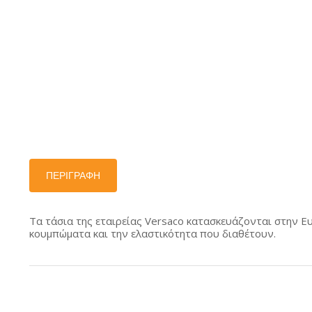
Αντικλεπτικά
Καπέλο
Μπλόστερ
Μπαλακ
Γρύλοι – Σταυροί
Μπλούζ
Ζώνες
Παπούτ
Ιμάντες – Χταπόδια
Κουκούλες
Κράνη
ΠΕΡΙΓΡΑΦΉ
Λασπωτήρες
Παιδικά Καθίσματα
Τα τάσια της εταιρείας Versaco κατασκευάζονται στην Ε
Αυτοκινήτου
κουμπώματα και την ελαστικότητα που διαθέτουν.
Τρίγωνα –
Πυροσβεστήρες –
Φαρμακεία