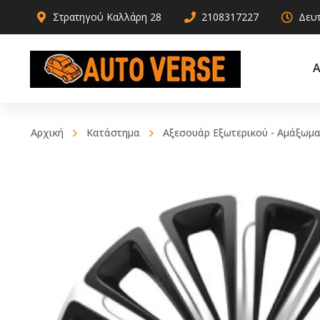
Στρατηγού Καλλάρη 28
2108317227
Δευτ
Α
Αρχική
Κατάστημα
Αξεσουάρ Εξωτερικού - Αμάξωμα
AdBlue
Ακροαξώ
Αντιψυκτικά
Ακρόμπ
Καθαριστικά –
Χρηστικά
Βάση στ
αμορτισ
Λιπαντικά
Ελατήρι
Σφραγιστικά και
πρόσθετα
Ημίμπα