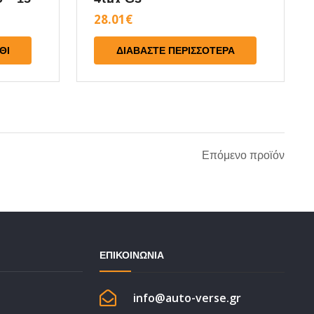
28.01
€
ΘΙ
ΔΙΑΒΆΣΤΕ ΠΕΡΙΣΣΌΤΕΡΑ
Αντλία νερού
Επόμενο προϊόν
ατικά
Βεντιλατέρ &
κινήτου
εξαρτήματα
τσες –
Δοχείο διαστολής
γγάρια -Πανιά
Θερμοστάτης
ερική Φροντίδα
ΕΠΙΚΟΙΝΩΝΙΑ
Κολάρα
ερική Φροντίδα
info@auto-verse.gr
Τάπα ψυγείου
ριστικά –