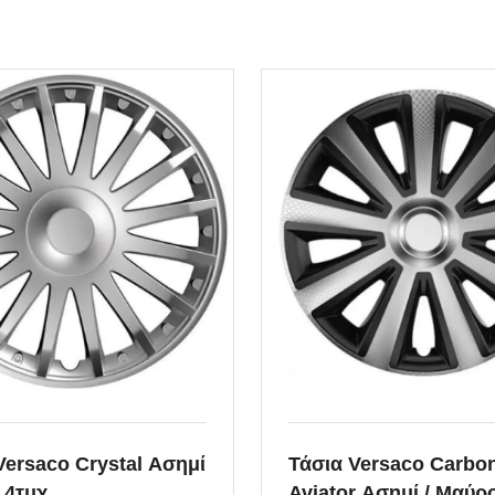
λαδιού
Κουμπώματα για
Πατάκια
Αντλ
 λαδιού
Λάστιχο Διεθνή
Βάση
κινητήρα
Λάστιχο Μαρκέ
Γραν
α καθρέπτου
Μοκέτες Διεθνή
Δίχα
 λαδιού
Μοκέτες Μαρκέ
Ημια
& εξαρτήματα
Ντίζ
έρος
Σετ 
καζιού &
ατα
Versaco Crystal Ασημί
Τάσια Versaco Carbo
 4τμχ.
Aviator Ασημί / Μαύρο