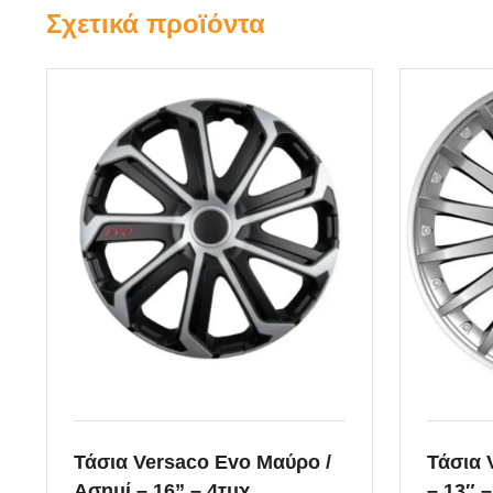
Σχετικά προϊόντα
Καλύμματα
Αντλία 
Καθισμάτων
Βαλβίδα
Καλύμματα Ταμπλό
Βάσεις 
Καλύμματα Τιμονιού
Γρανάζι
Καλύμματα
Δείκτης
Καθισμάτων Ειδικές
Κατασκευές
Κάρτερ 
Ντίζα α
Ντίζα γ
εξαρτήμ
Τάσια Versaco Evo Μαύρο /
Τάσια 
Ασημί – 16” – 4τμχ.
– 13″ –