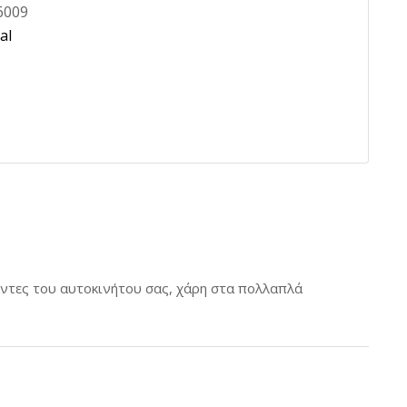
6009
λειοθήκες
Ντίζα καλοριφέρ &
al
εξαρτήματα
ίδα Stop
ίδα Όπισθεν
πτες universal &
τήματα
όπτες αλαρμ
όπτες
στασης τζαμιού
όπτες βεντιλατέρ
άντες του αυτοκινήτου σας, χάρη στα πολλαπλά
όπτες ηλεκτρικών
θύρων
ερισσότερα