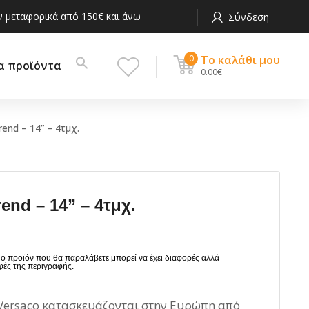
 μεταφορικά από 150€ και άνω
Σύνδεση
0
Το καλάθι μου
α προϊόντα
0.00
€
end – 14” – 4τμχ.
ις Τηλεφώνου
Βαρελάκι Carbon CDA
ορα
Βαρελάκι Πλαστικό
DIA
end – 14” – 4τμχ.
προστασίες
Συστήματα Εισαγωγής
ι Τιμονιού
Αέρα
λιέρες
νια
 Versaco κατασκευάζονται στην Ευρώπη από