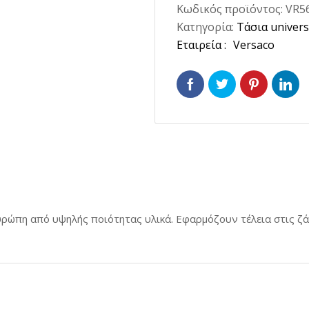
Σφυκτήρες εξάτμισης
Κωδικός προϊόντος:
VR5
4τμχ.
Ασφα
Κατηγορία:
Τάσια univers
λάβα
Ποσότητα
Ετικέτα:
Versaco
Βαλβ
ες
Βαλβ
σια
Διακό
εξαρ
Διακ
Διακ
αντί
Διακ
υρώπη από υψηλής ποιότητας υλικά. Εφαρμόζουν τέλεια στις ζ
Διακ
παρα
Π