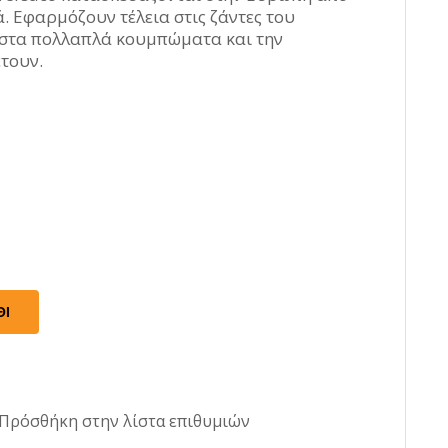
κες Λεβιέ
. Εφαρμόζουν τέλεια στις ζάντες του
 στα πολλαπλά κουμπώματα και την
τουν.
ΘΙ
ητήρες
Πρόσθήκη στην λίστα επιθυμιών
οκρασίας
Μοτέρ