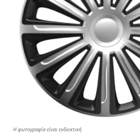
Κεντρικ
Μπαλάκι
Μπαράκ
αντιστρ
Σταυροί
Σύνδεσμ
άξονα
Φούσκες
& ημιαξ
Αλυσίδες Αυτοκινήτου
Γάντια