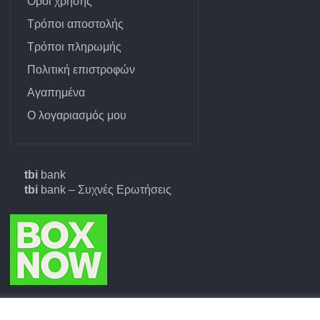
Όροι χρήσης
Κατανεμιτής
Ενισ
Τρόποι αποστολής
Κυλινδράκια τροχών
Καθα
Τρόποι πληρωμής
Λαστιχάκια
Πολιτική επιστροφών
Σπρέ
Πλασ
Αγαπημένα
Ντίζα χειροφρένου
Ο λογαριασμός μου
Συνε
Τακάκια
Φρον
Ταμπούρο &
Ελασ
εξαρτήματα
tbi
bank
tbi
bank – Συχνές Ερωτήσεις