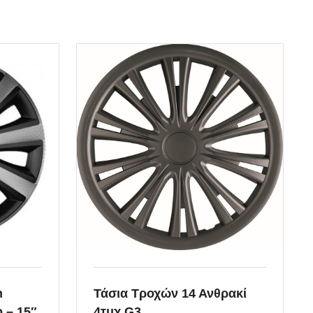
Βάσεις Κανό – Καγιάκ
ία συμπλέκτη
Βάσεις ποδηλάτου
 σασμάν
Βάσεις Σκι
άζι βολάν
Μαξιλαράκια
λο συμπλέκτη
Μπαγκαζιέρες
ξόνιο
Μπάρες Οροφής
α συμπλέκτη
Σχάρες
λαστιχάκια
n
Τάσια Τροχών 14 Ανθρακί
 – 15″
4τμχ G3