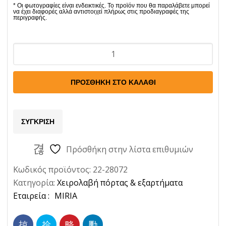
Χειρολαβη
Πορτας
Εσωτ.Καφε
ΠΡΟΣΘΉΚΗ ΣΤΟ ΚΑΛΆΘΙ
Delta-
Prisma
Ποσότητα
ΣΎΓΚΡΙΣΗ
Πρόσθήκη στην λίστα επιθυμιών
Κωδικός προϊόντος:
22-28072
Κατηγορία:
Χειρολαβή πόρτας & εξαρτήματα
Ετικέτα:
MIRIA