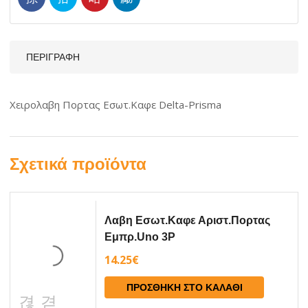
ΠΕΡΙΓΡΑΦΉ
Χειρολαβη Πορτας Εσωτ.Καφε Delta-Prisma
Σχετικά προϊόντα
Λαβη Εσωτ.Καφε Αριστ.Πορτας
Εμπρ.Uno 3P
14.25
€
ΠΡΟΣΘΉΚΗ ΣΤΟ ΚΑΛΆΘΙ