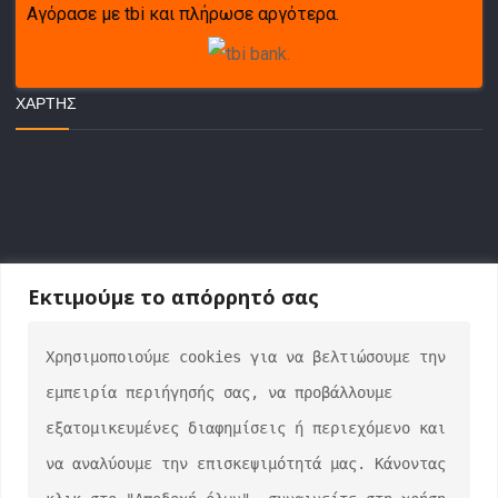
Αγόρασε με tbi και πλήρωσε αργότερα.
ΧΆΡΤΗΣ
Εκτιμούμε το απόρρητό σας
Χρησιμοποιούμε cookies για να βελτιώσουμε την 
ΕΠΙΚΟΙΝΩΝΙΑ
εμπειρία περιήγησής σας, να προβάλλουμε 
info@auto-verse.gr
εξατομικευμένες διαφημίσεις ή περιεχόμενο και 
2108317227
να αναλύουμε την επισκεψιμότητά μας. Κάνοντας 
Δευτέρα - Παρασκευή 09:00 - 17:00