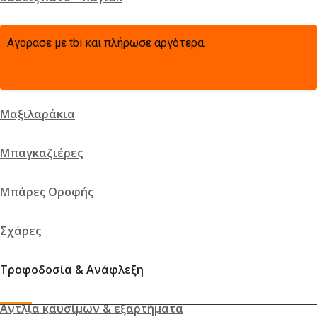
Βάσεις ποδηλάτου
Αγόρασε με tbi και πλήρωσε αργότερα.
Βάσεις Σκι
Μαξιλαράκια
Χάρτης
Μπαγκαζιέρες
Μπάρες Οροφής
Σχάρες
Τροφοδοσία & Ανάφλεξη
ΕΠΙΚΟΙΝΩΝΙΑ
Αντλία καυσίμων & εξαρτήματα
info@auto-verse.gr