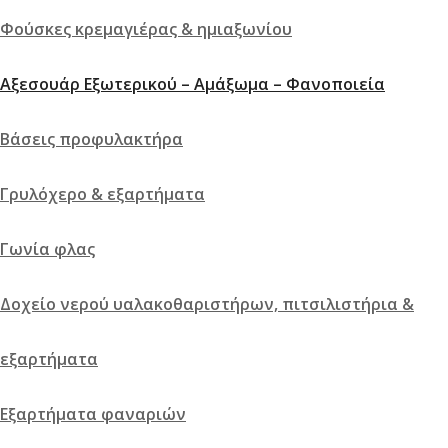
Φούσκες κρεμαγιέρας & ημιαξωνίου
Αξεσουάρ Εξωτερικού – Αμάξωμα – Φανοποιεία
Βάσεις προφυλακτήρα
Γρυλόχερο & εξαρτήματα
Γωνία φλας
Δοχείο νερού υαλακοθαριστήρων, πιτσιλιστήρια &
εξαρτήματα
Εξαρτήματα φαναριών