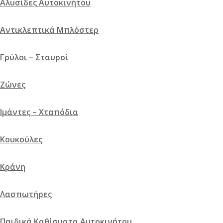
Αλυσίδες Αυτοκινήτου
Αντικλεπτικά Μπλόστερ
Γρύλοι – Σταυροί
Ζώνες
Ιμάντες – Χταπόδια
Κουκούλες
Κράνη
Λασπωτήρες
Λαβη Εσωτ.Καφε Αριστ.Εμπρ.& Οπισθ.Uno R
Παιδικά Καθίσματα Αυτοκινήτου