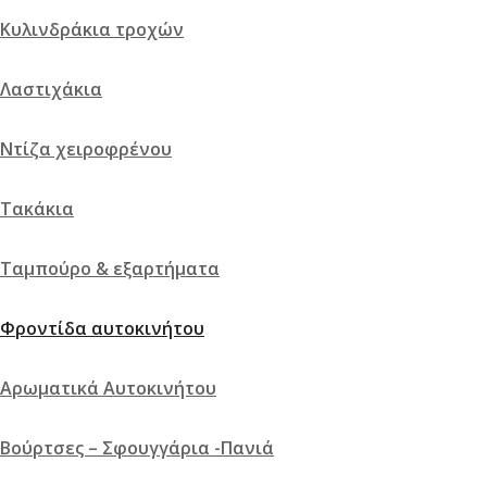
Add to cart
Κυλινδράκια τροχών
Description
Λαστιχάκια
Content
Weight
Ντίζα χειροφρένου
Dimensions
Additional information
Τακάκια
Click outside to hide the comparison bar
Σύγκριση
Ταμπούρο & εξαρτήματα
Φροντίδα αυτοκινήτου
Αρωματικά Αυτοκινήτου
Βούρτσες – Σφουγγάρια -Πανιά