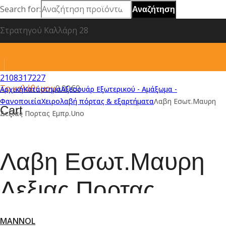
Search for:
Στρατηγού Καλλάρη 28
2108317227
Το καλάθι μου
0.00
€
0
Αρχική
Κατάστημα
Αξεσουάρ Εξωτερικού - Αμάξωμα -
Φανοποιεία
Χειρολαβή πόρτας & εξαρτήματα
Λαβη Εσωτ.Μαυρη
Cart
Δεξιας Πορτας Εμπρ.Uno
Λαβη Εσωτ.Μαυρη
Δεξιας Πορτας
Εμπρ.Uno
MANNOL