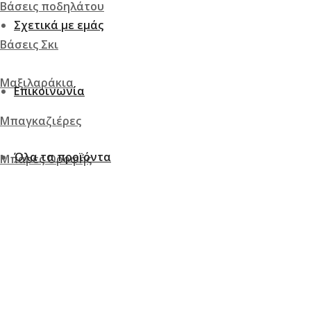
Βάσεις ποδηλάτου
Σχετικά με εμάς
Βάσεις Σκι
Μαξιλαράκια
Επικοινωνία
Μπαγκαζιέρες
Όλα τα προϊόντα
Μπάρες Οροφής
Σχάρες
Τροφοδοσία & Ανάφλεξη
Αντλία καυσίμων & εξαρτήματα