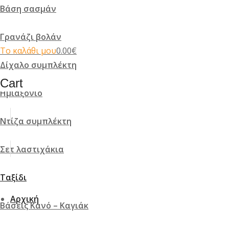
Βάση σασμάν
Γρανάζι βολάν
Το καλάθι μου
0.00
€
Δίχαλο συμπλέκτη
Cart
Ημιαξόνιο
Ντίζα συμπλέκτη
Σετ λαστιχάκια
Ταξίδι
Αρχική
Βάσεις Κανό – Καγιάκ