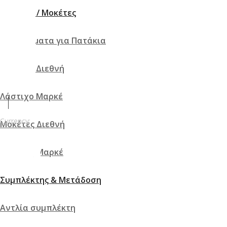
Πατάκια / Μοκέτες
Κουμπώματα για Πατάκια
ά
Λάστιχο Διεθνή
Λάστιχο Μαρκέ
Currency:
Μοκέτες Διεθνή
€ EUR
Μοκέτες Μαρκέ
Συμπλέκτης & Μετάδοση
Αντλία συμπλέκτη