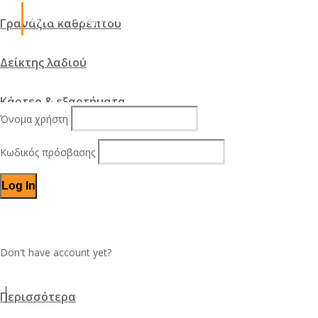
Δωρεάν μεταφορικά από 150€ και άνω
Γρανάζια καθρέπτου
Σύνδεση
Δείκτης λαδιού
Ο λογαριασμός μου
Κάρτερ & εξαρτήματα
Όνομα χρήστη
Ντίζα αέρος
Κωδικός πρόσβασης
Ντίζα γκαζιού & εξαρτήματα
Ντίζα κοντέρ
Forgot password?
Don't have account yet?
Sign up
Σέτ γρανάζια
Περισσότερα