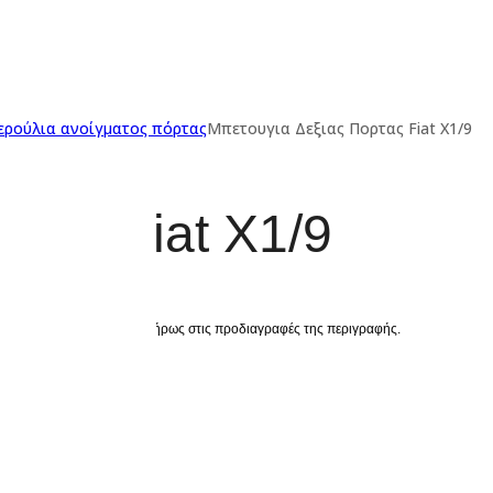
ερούλια ανοίγματος πόρτας
Μπετουγια Δεξιας Πορτας Fiat X1/9
ρτας Fiat X1/9