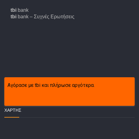
tbi
bank
tbi
bank – Συχνές Ερωτήσεις
Αγόρασε με tbi και πλήρωσε αργότερα.
ΧΆΡΤΗΣ