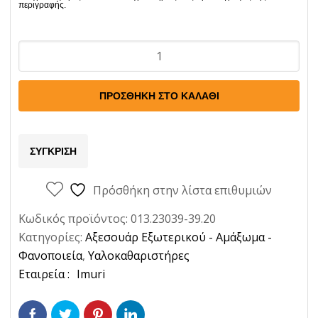
Υαλοκαθαριστήρες
σετ
2τμχ
ΠΡΟΣΘΉΚΗ ΣΤΟ ΚΑΛΆΘΙ
για
Honda
Shuttle
ΣΎΓΚΡΙΣΗ
1995-
2001
Πρόσθήκη στην λίστα επιθυμιών
Οδηγού
Κωδικός προϊόντος:
013.23039-39.20
-
Κατηγορίες:
Αξεσουάρ Εξωτερικού - Αμάξωμα -
Συνοδηγού
Φανοποιεία
,
Υαλοκαθαριστήρες
Imuri
Ετικέτα:
Imuri
Ποσότητα