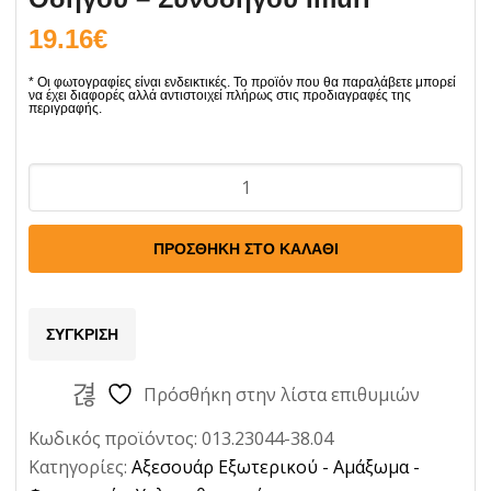
19.16
€
Υαλοκαθαριστήρες
σετ
2τμχ
ΠΡΟΣΘΉΚΗ ΣΤΟ ΚΑΛΆΘΙ
για
Mercedes
R
ΣΎΓΚΡΙΣΗ
Class
W251
Πρόσθήκη στην λίστα επιθυμιών
2005-
Κωδικός προϊόντος:
013.23044-38.04
2017
Κατηγορίες:
Αξεσουάρ Εξωτερικού - Αμάξωμα -
Οδηγού