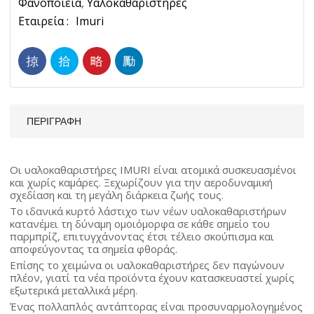
Φανοποιεία
,
Υαλοκαθαριστήρες
-
Ετικέτα:
Imuri
Συνοδηγού
Imuri
Ποσότητα
ΠΕΡΙΓΡΑΦΉ
Οι υαλοκαθαριστήρες IMURI είναι ατομικά συσκευασμένοι
και χωρίς καμάρες. Ξεχωρίζουν για την αεροδυναμική
σχεδίαση και τη μεγάλη διάρκεια ζωής τους.
Το ιδανικά κυρτό λάστιχο των νέων υαλοκαθαριστήρων
κατανέμει τη δύναμη ομοιόμορφα σε κάθε σημείο του
παρμπρίζ, επιτυγχάνοντας έτσι τέλειο σκούπισμα και
αποφεύγοντας τα σημεία φθοράς.
Επίσης το χειμώνα οι υαλοκαθαριστήρες δεν παγώνουν
πλέον, γιατί τα νέα προϊόντα έχουν κατασκευαστεί χωρίς
εξωτερικά μεταλλικά μέρη.
Ένας πολλαπλός αντάπτορας είναι προσυναρμολογημένος