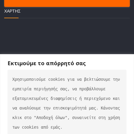
ΧΆΡΤΗΣ
Εκτιμούμε το απόρρητό σας
Χρησιμοποιούμε cookies για να βελτιώσουμε την 
ΕΠΙΚΟΙΝΩΝΙΑ
εμπειρία περιήγησής σας, να προβάλλουμε 
info@auto-verse.gr
εξατομικευμένες διαφημίσεις ή περιεχόμενο και 
2108317227
να αναλύουμε την επισκεψιμότητά μας. Κάνοντας 
Δευτέρα - Παρασκευή 09:00 - 17:00
κλικ στο "Αποδοχή όλων", συναινείτε στη χρήση 
Σάββατο 10:00 - 15:00
των cookies από εμάς.