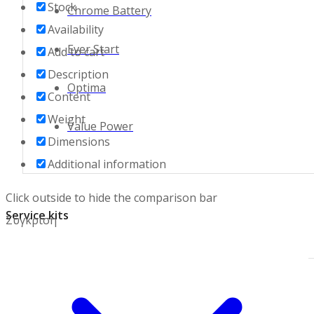
Stock
Chrome Battery
Availability
Ever Start
Add to cart
Description
Optima
Content
Weight
Value Power
Dimensions
Additional information
Click outside to hide the comparison bar
Service kits
Σύγκριση