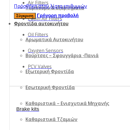
Air Filters
Πρόσθήκη στην λίστα επιθυμιών
Ταμπούρο & εξαρτήματα
Γρήγορη προβολή
Σύγκριση
Cabin Air Filters
Φροντίδα αυτοκινήτου
Oil Filters
Αρωματικά Αυτοκινήτου
Oxygen Sensors
Βούρτσες – Σφουγγάρια -Πανιά
PCV Valves
Εξωτερική Φροντίδα
Εσωτερική Φροντίδα
Καθαριστικά – Ενισχυτικά Μηχανής
Brake kits
Καθαριστικά Τζαμιών