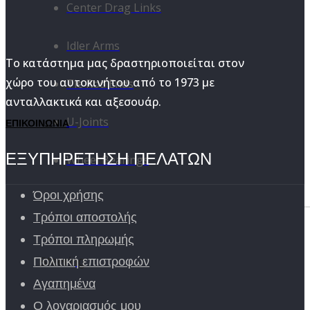
Center Drag Links
Idler Arms
Το κατάστημα μας δραστηριοποιείται στον
χώρο του αυτοκινήτου από το 1973 με
Tie Rod Ends
ανταλλακτικά και αξεσουάρ.
U-Joints
ΕΠΙΚΟΙΝΩΝΙΑ
ΕΞΥΠΗΡΕΤΗΣΗ ΠΕΛΑΤΩΝ
Wheel Bearings
Όροι χρήσης
Τρόποι αποστολής
Τρόποι πληρωμής
Steering
Πολιτική επιστροφών
Αγαπημένα
Ο λογαριασμός μου