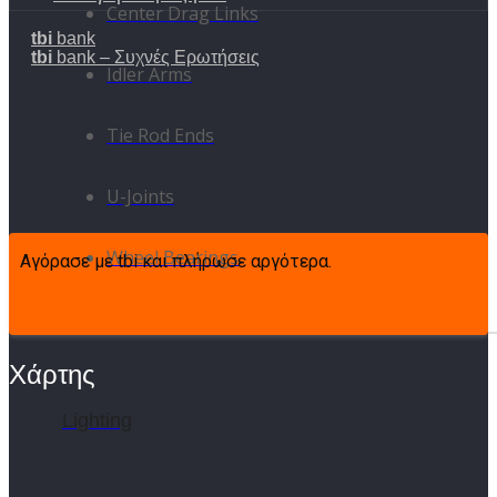
Center Drag Links
tbi
bank
tbi
bank – Συχνές Ερωτήσεις
Idler Arms
Tie Rod Ends
U-Joints
Wheel Bearings
Αγόρασε με tbi και πλήρωσε αργότερα.
Χάρτης
Lighting