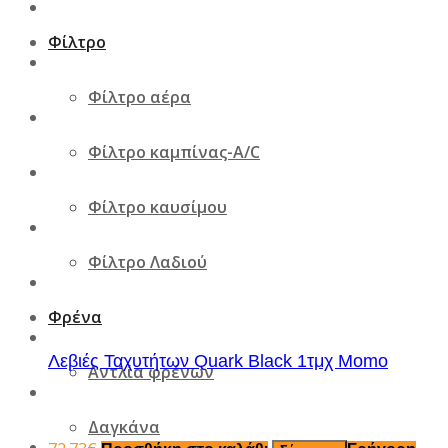
Φίλτρο
Φίλτρο αέρα
Φίλτρο καμπίνας-A/C
Φίλτρο καυσίμου
Φίλτρο Λαδιού
Φρένα
Λεβιές Ταχυτήτων Quark Black 1τμχ Momo
Αντλία φρένων
Δαγκάνα