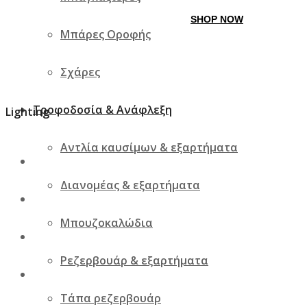
SHOP NOW
Μπάρες Οροφής
Σχάρες
Τροφοδοσία & Ανάφλεξη
Lighting
Αντλία καυσίμων & εξαρτήματα
Διανομέας & εξαρτήματα
Μπουζοκαλώδια
Ρεζερβουάρ & εξαρτήματα
Τάπα ρεζερβουάρ