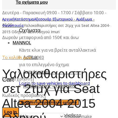
Τα οχήματα μου
Δευτέρα - Παρασκευή 09:00 - 17:00 / Σάββατο 10:00 -
Αρχική
Κατάστημα
Αξεσουάρ Εξωτερικού - Αμάξωμα -
15:00
Φανοποιεία
Υαλοκαθαριστήρες σετ 2τμχ για Seat Altea 2004-
Οχήματα
2015 Οδηγού – Συνοδηγού Imuri
Δωρεάν μεταφορικά από 150€ και άνω
MANNOL
Κάντε κλικ για να βρείτε ανταλλακτικά
Σύνδεση
AdBlue
Το καλάθι μου
0.00
€
0
Ο λογαριασμός μου
για το επιλεγμένο όχημα:
Υαλοκαθαριστήρες
Αντιψυκτικά
Cart
Όνομα χρήστη
Login to save vehicles to dashboard
σετ 2τμχ για Seat
Καθαριστικά – Χρηστικά
Κωδικός πρόσβασης
Altea 2004-2015
Λιπαντικά
Προσθέστε περισσότερα οχήματα
Σφραγιστικά και πρόσθετα
Choose make