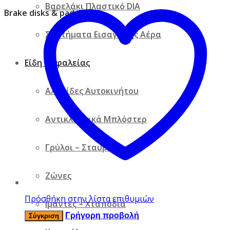
Βαρελάκι Πλαστικό DIA
Brake disks & pads
Συστήματα Εισαγωγής Αέρα
Είδη ασφαλείας
Αλυσίδες Αυτοκινήτου
Αντικλεπτικά Μπλόστερ
Γρύλοι – Σταυροί
Ζώνες
Πρόσθήκη στην λίστα επιθυμιών
Ιμάντες – Χταπόδια
Γρήγορη προβολή
Σύγκριση