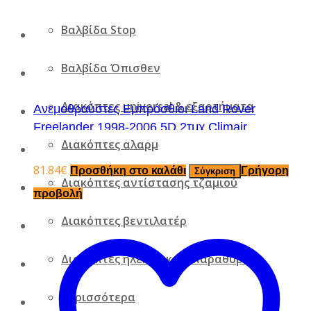
Βαλβίδα Stop
Βαλβίδα Όπισθεν
Διακόπτες universal & εξαρτήματα
Ανεμοθραύστες Εμπρόσθιοι Land Rover
Freelander 1998-2006 5D 2τμχ Climair
Διακόπτες αλαρμ
81.84
€
Προσθήκη στο καλάθι
Γρήγορη
Σύγκριση
Διακόπτες αντίστασης τζαμιού
προβολή
Διακόπτες βεντιλατέρ
Διακόπτες ηλεκτρικών παραθύρων
Περισσότερα