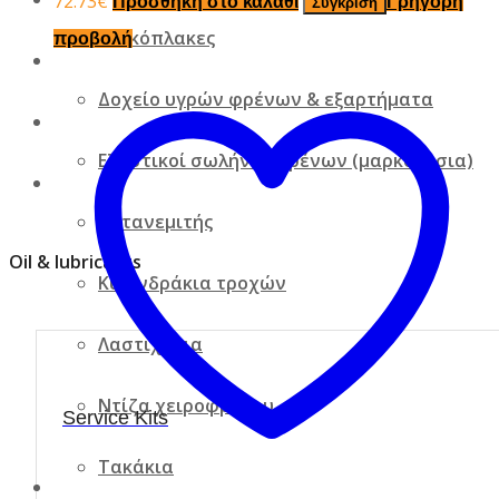
72.73
€
Προσθήκη στο καλάθι
Γρήγορη
Σύγκριση
Δισκόπλακες
προβολή
Δοχείο υγρών φρένων & εξαρτήματα
Ελαστικοί σωλήνες φρένων (μαρκούτσια)
Κατανεμιτής
Oil & lubricants
Κυλινδράκια τροχών
Λαστιχάκια
Ντίζα χειροφρένου
Service Kits
Τακάκια