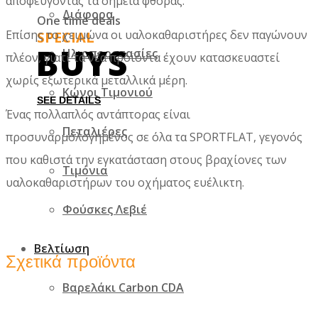
αποφεύγοντας τα σημεία φθοράς.
Διάφορα
One time deals
Επίσης το χειμώνα οι υαλοκαθαριστήρες δεν παγώνουν
SPECIAL
BUYS
Ηλιοπροστασίες
πλέον, γιατί τα νέα προϊόντα έχουν κατασκευαστεί
χωρίς εξωτερικά μεταλλικά μέρη.
Κώνοι Τιμονιού
SEE DETAILS
Ένας πολλαπλός αντάπτορας είναι
Πεταλιέρες
προσυναρμολογημένος σε όλα τα SPORTFLAT, γεγονός
που καθιστά την εγκατάσταση στους βραχίονες των
Τιμόνια
υαλοκαθαριστήρων του οχήματος ευέλικτη.
Φούσκες Λεβιέ
Βελτίωση
Σχετικά προϊόντα
Βαρελάκι Carbon CDA