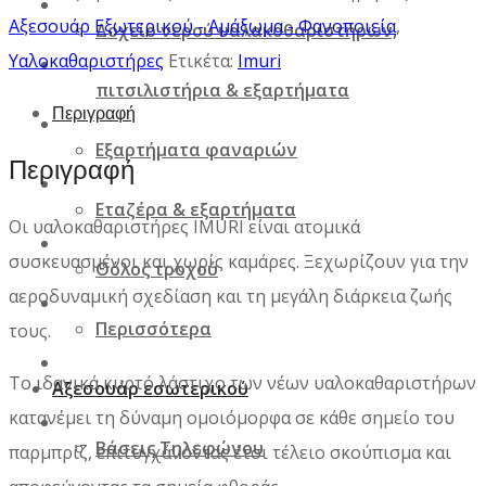
Αξεσουάρ Εξωτερικού - Αμάξωμα - Φανοποιεία
,
Δοχείο νερού υαλακοθαριστήρων,
Υαλοκαθαριστήρες
Ετικέτα:
Imuri
πιτσιλιστήρια & εξαρτήματα
Περιγραφή
Εξαρτήματα φαναριών
Περιγραφή
Εταζέρα & εξαρτήματα
Οι υαλοκαθαριστήρες IMURI είναι ατομικά
συσκευασμένοι και χωρίς καμάρες. Ξεχωρίζουν για την
Θόλος τροχού
αεροδυναμική σχεδίαση και τη μεγάλη διάρκεια ζωής
Περισσότερα
τους.
Το ιδανικά κυρτό λάστιχο των νέων υαλοκαθαριστήρων
Αξεσουάρ εσωτερικού
κατανέμει τη δύναμη ομοιόμορφα σε κάθε σημείο του
Βάσεις Τηλεφώνου
παρμπρίζ, επιτυγχάνοντας έτσι τέλειο σκούπισμα και