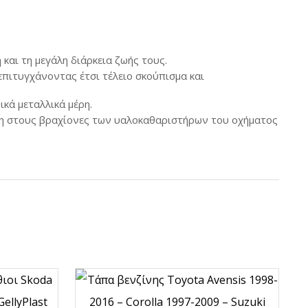
αλειοθήκες
Ντίζα καλοριφέρ &
εξαρτήματα
ίδα Stop
και τη μεγάλη διάρκεια ζωής τους.
βίδα Όπισθεν
πιτυγχάνοντας έτσι τέλειο σκούπισμα και
όπτες universal &
κά μεταλλικά μέρη.
ρτήματα
η στους βραχίονες των υαλοκαθαριστήρων του οχήματος
όπτες αλαρμ
κόπτες
στασης τζαμιού
όπτες βεντιλατέρ
όπτες ηλεκτρικών
αθύρων
Περισσότερα