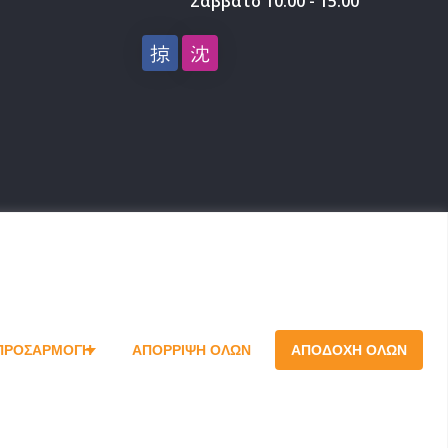
Σάββατο 10:00 - 15:00
σχυτικά Μηχανής
Γκρουπ Ιμάντα
ριστικά Τζαμιών
ι
στικοποίησης
ργεία
τίδα Τροχών –
στικών
ΠΡΟΣΑΡΜΟΓΉ
ΑΠΌΡΡΙΨΗ ΌΛΩΝ
ΑΠΟΔΟΧΉ ΌΛΩΝ