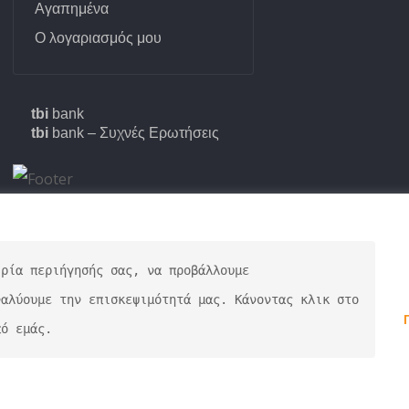
Αγαπημένα
Κατανεμιτής
Ενι
Ο λογαριασμός μου
Κυλινδράκια τροχών
Καθα
Λαστιχάκια
Σπρέ
Πλα
tbi
bank
Ντίζα χειροφρένου
tbi
bank – Συχνές Ερωτήσεις
Συνε
Τακάκια
Φρον
Ταμπούρο &
Ελα
εξαρτήματα
Αγόρασε με tbi και πλήρωσε
αργότερα.
ρία περιήγησής σας, να προβάλλουμε 
αλύουμε την επισκεψιμότητά μας. Κάνοντας κλικ στο 
πό εμάς.
tiou