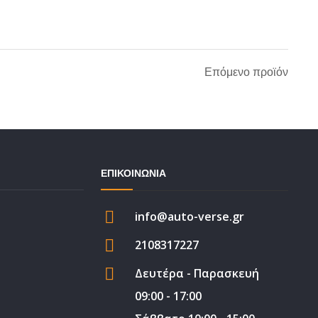
Επόμενο προϊόν
Αντλία νερού
ματικά
ΕΠΙΚΟΙΝΩΝΙΑ
Βεντιλατέρ &
οκινήτου
εξαρτήματα
τσες –
info@auto-verse.gr
Δοχείο διαστολής
υγγάρια -Πανιά
2108317227
Θερμοστάτης
ερική Φροντίδα
Δευτέρα - Παρασκευή
Κολάρα
ερική Φροντίδα
09:00 - 17:00
Τάπα ψυγείου
ριστικά –