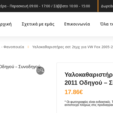
έρα - Παρασκευή 09:00 - 17:00 / Σάββατο 10:00 - 15:00
Δωρεάν
ρχική
Σχετικά με εμάς
Επικοινωνία
Όλα τ
 - Φανοποιεία
Υαλοκαθαριστήρες σετ 2τμχ για VW Fox 2005-
Βάσ
ώνια
Διά
Βάσεις προφυλακτήρα
αρα
🔍
Υαλοκαθαριστήρε
Ηλι
Γρυλόχερο &
τήριξης
2011 Οδηγού – Σ
εξαρτήματα
Κώνο
σέρ
17.86
€
Γωνία φλας
Πετα
ια
Δοχείο νερού
Τιμό
ρα
υαλακοθαριστήρων,