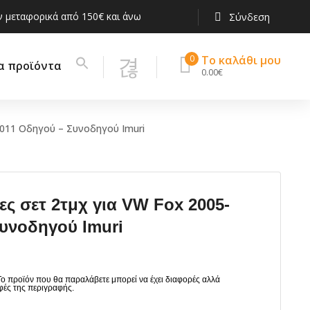
 μεταφορικά από 150€ και άνω
Σύνδεση
0
Το καλάθι μου
α προϊόντα
0.00
€
2011 Οδηγού – Συνοδηγού Imuri
εις Τηλεφώνου
Βαρελάκι Carbon CDA
φορα
Βαρελάκι Πλαστικό
DIA
ς σετ 2τμχ για VW Fox 2005-
οπροστασίες
Συστήματα Εισαγωγής
υνοδηγού Imuri
ι Τιμονιού
Αέρα
λιέρες
νια