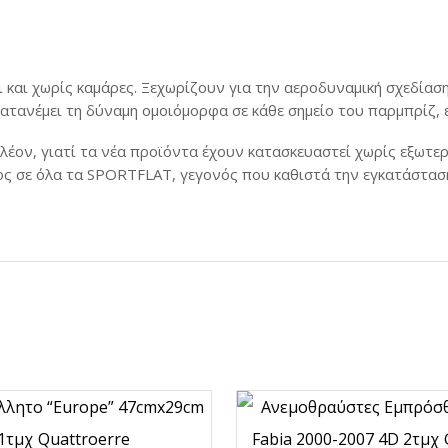
Σφυκτήρες εξάτμισης
Ασφ
κλάβα
Βαλβ
ες
και χωρίς καμάρες. Ξεχωρίζουν για την αεροδυναμική σχεδίαση 
Βαλ
τανέμει τη δύναμη ομοιόμορφα σε κάθε σημείο του παρμπρίζ, ε
σια
Διακ
έον, γιατί τα νέα προϊόντα έχουν κατασκευαστεί χωρίς εξωτερι
εξα
ς σε όλα τα SPORTFLAT, γεγονός που καθιστά την εγκατάστασ
Διακ
Δια
αντί
Διακ
Διακ
παρ