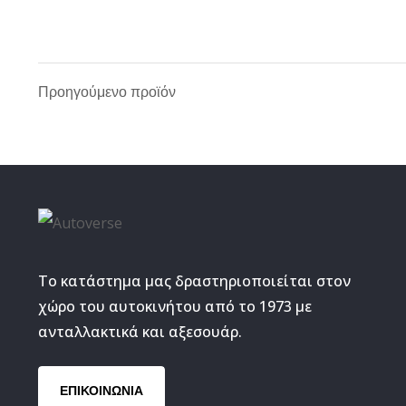
Ντίζα κ
Σέτ γρα
Περ
Προηγούμενο προϊόν
Φίλτρο
Αντλία καυσίμων &
Φίλτρο 
εξαρτήματα
Φίλτρο
Διανομέας &
Το κατάστημα μας δραστηριοποιείται στον
εξαρτήματα
Φίλτρο
χώρο του αυτοκινήτου από το 1973 με
ανταλλακτικά και αξεσουάρ.
Μπουζοκαλώδια
Ρεζερβουάρ &
εξαρτήματα
ΕΠΙΚΟΙΝΩΝΙΑ