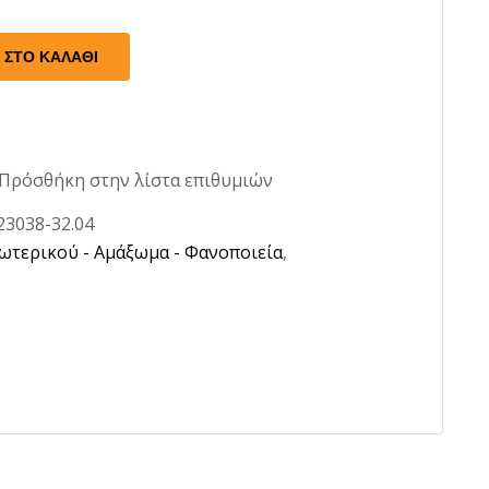
κες Λεβιέ
 ΣΤΟ ΚΑΛΆΘΙ
Πρόσθήκη στην λίστα επιθυμιών
23038-32.04
ωτερικού - Αμάξωμα - Φανοποιεία
,
ητήρες
μοκρασίας
Μοτέρ