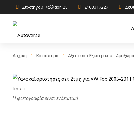
Στρατηγού Καλλάρη 28
2108317227
Δευτ
Α
Αρχική
Κατάστημα
Αξεσουάρ Εξωτερικού - Αμάξωμα
AdBlue
Ακροαξ
Αντιψυκτικά
Ακρόμπ
Καθαριστικά –
Χρηστικά
Βάση σ
αμορτι
Λιπαντικά
Ελατήρ
Σφραγιστικά και
πρόσθετα
Ημίμπα