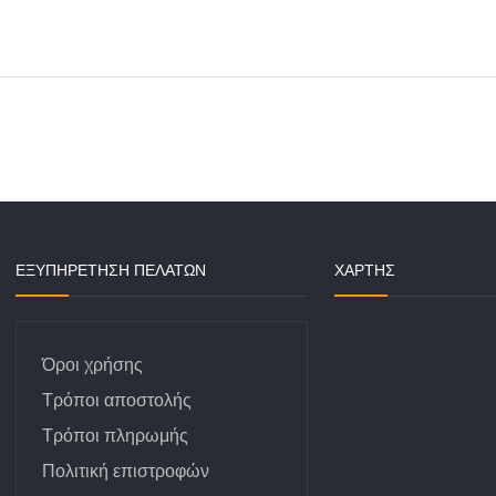
οντέρ
νάζια
ισσότερα
 αέρα
Αντλία φρένων
Αρω
ΕΞΥΠΗΡΕΤΗΣΗ ΠΕΛΑΤΩΝ
ΧΆΡΤΗΣ
καμπίνας-A/C
Δαγκάνα
Αυτ
 καυσίμου
Δισκόπλακες
Βούρ
Σφο
Όροι χρήσης
 Λαδιού
Δοχείο υγρών φρένων
& εξαρτήματα
Τρόποι αποστολής
Εξωτ
Τρόποι πληρωμής
Ελαστικοί σωλήνες
Εσωτ
φρένων (μαρκούτσια)
Πολιτική επιστροφών
Καθα