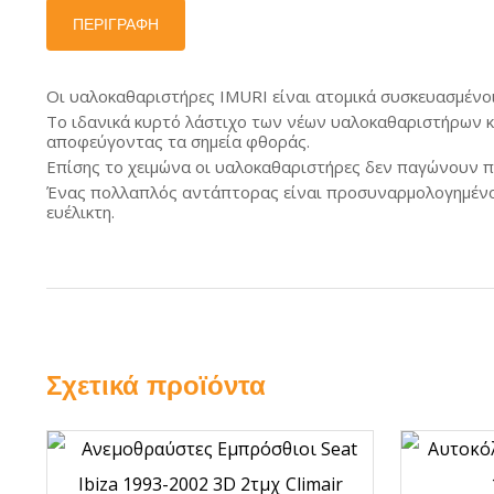
Αντικλεπτικά
Καπέλο
ΠΕΡΙΓΡΑΦΉ
Μπλόστερ
Μπαλα
Γρύλοι – Σταυροί
Μπλούζ
Οι υαλοκαθαριστήρες IMURI είναι ατομικά συσκευασμένοι 
Ζώνες
Το ιδανικά κυρτό λάστιχο των νέων υαλοκαθαριστήρων κα
Παπούτ
αποφεύγοντας τα σημεία φθοράς.
Ιμάντες – Χταπόδια
Επίσης το χειμώνα οι υαλοκαθαριστήρες δεν παγώνουν πλ
Ένας πολλαπλός αντάπτορας είναι προσυναρμολογημένο
Κουκούλες
ευέλικτη.
Κράνη
Λασπωτήρες
Παιδικά Καθίσματα
Αυτοκινήτου
Σχετικά προϊόντα
Τρίγωνα –
Πυροσβεστήρες –
Φαρμακεία