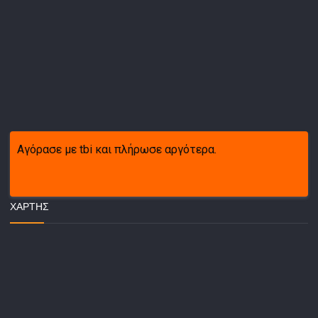
Αγόρασε με tbi και πλήρωσε αργότερα.
ΧΆΡΤΗΣ