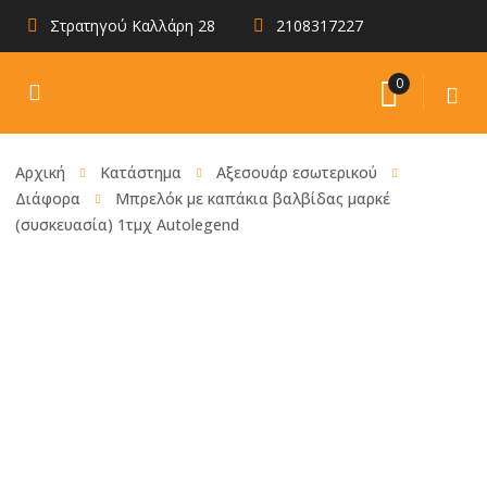
Στρατηγού Καλλάρη 28
2108317227
0
Αρχική
Κατάστημα
Αξεσουάρ εσωτερικού
Διάφορα
Μπρελόκ με καπάκια βαλβίδας μαρκέ
(συσκευασία) 1τμχ Autolegend