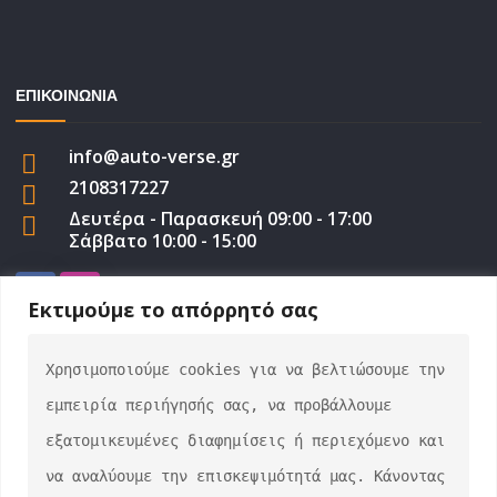
ΕΠΙΚΟΙΝΩΝΙΑ
info@auto-verse.gr
2108317227
Δευτέρα - Παρασκευή 09:00 - 17:00
Σάββατο 10:00 - 15:00
Εκτιμούμε το απόρρητό σας
Χρησιμοποιούμε cookies για να βελτιώσουμε την 
auto-verse.gr ©2022 | Development by
George
εμπειρία περιήγησής σας, να προβάλλουμε 
Efstratiou
εξατομικευμένες διαφημίσεις ή περιεχόμενο και 
να αναλύουμε την επισκεψιμότητά μας. Κάνοντας 