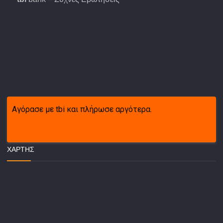
Αγόρασε με tbi και πλήρωσε αργότερα.
ΧΆΡΤΗΣ