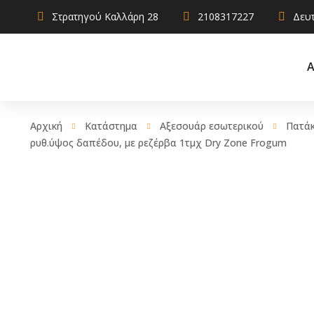
Στρατηγού Καλλάρη 28
2108317227
Δευτ
Α
Αρχική
Κατάστημα
Αξεσουάρ εσωτερικού
Πατάκ
ρυθ.ύψος δαπέδου, με ρεζέρβα 1τμχ Dry Zone Frogum
AdBlue
Αντιψυκτικ
Καθαριστικ
Χρηστικά
Λιπαντικά
Σφραγιστικά
πρόσθετα