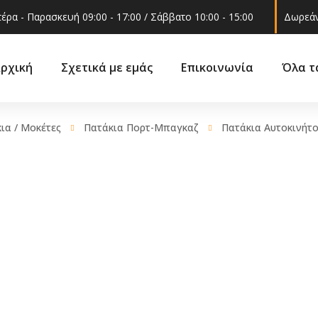
έρα - Παρασκευή 09:00 - 17:00 / Σάββατο 10:00 - 15:00
Δωρεάν
ρχική
Σχετικά με εμάς
Επικοινωνία
Όλα τ
ια / Μοκέτες
Πατάκια Πορτ-Μπαγκαζ
Πατάκια Αυτοκινήτο
Ακροαξώνια
ά
Βάσεις 
Ακρόμπαρα
ά –
Γρυλόχε
Βάση στήριξης
εξαρτήμ
αμορτισέρ
Γωνία φ
Ελατήρια
 και
Δοχείο ν
Ημίμπαρα
υαλακοθ