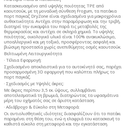
Κατασκευασμένο από υψηλής ποιότητας TPE από
καουτσούκ, με τη μοναδική σύνθεση Frogum, τα πατάκια
πορτ παγκαζ DryZone είναι σχεδιασμένα για μακροχρόνια
ανθεκτικότητα. Αντέχει στην παραμόρφωση και την τριβή,
διατηρεί την ευκαμψία του παρά τις μεταβολές της
θερμοκρασίας και αντέχει σε σκληρά χημικά. Το υψηλής
ποιότητας, οικολογικό υλικό είναι 100% ανακυκλώσιμο,
υποαλλεργικό και μη τοξικό, προσφέροντας ασφαλή και
βιώσιμη προστασία χωρίς ανεπιθύμητες οσμές καουτσούκ.
Βελτιωμένη Λειτουργικότητα
· Τέλεια Εφαρμογή:
Σχεδιασμένο αποκλειστικά για το αυτοκίνητό σας, παρέχει
προσαρμοσμένη 3D εφαρμογή που καλύπτει πλήρως το
πορτ παγκάζ.
· Σχεδιασμός με Υψηλές άκρες:
Με άκρες περίπου 3,5 εκ. ύψους, συλλαμβάνει
αποτελεσματικά τη βρωμιά, διατηρώντας τα υφασμάτινα
μέρη του οχήματός σας σε άριστη κατάσταση.
· Αδιάβροχο & Εύκολο στη Μεταφορά:
Οι αντιολισθητικές ιδιότητες διασφαλίζουν ότι το πατάκι
παραμένει στη θέση του, ενώ η ελαφριά του κατασκευή το
καθιστά εύκολο στη μεταφορά και την εγκατάσταση.