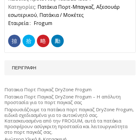
2019
Κατηγορίες:
Πατάκια Πορτ-Μπαγκαζ
,
Αξεσουάρ
SUV
εσωτερικού
,
Πατάκια / Μοκέτες
1τμχ
Ετικέτα:
Frogum
Dry
Zone
Frogum
Ποσότητα
ΠΕΡΙΓΡΑΦΉ
Πατακια Πορτ Παγκαζ DryZone Frogum
Πατακια Πορτ Παγκαζ DryZone Frogum – Η απόλυτη
προστασία για το πορτ παγκαζ σας
Παρουσιάζουμε τα πατάκια πορτ παγκαζ DryZone Frogum,
ειδικά σχεδιασμένα για το αυτοκίνητό σας.
Κατασκευασμένα από την FROGUM, αυτά τα πατάκια
προσφέρουν ασύγκριτη προστασία και λειτουργικότητα
στο πορτ παγκάζ σας.
Ανώτερα Υλικά & Κατασκευή