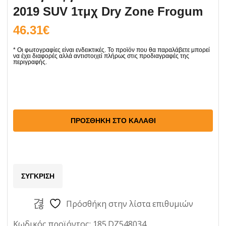
2019 SUV 1τμχ Dry Zone Frogum
46.31
€
Πατάκια
Αυτοκινήτου
Πορτ
ΠΡΟΣΘΉΚΗ ΣΤΟ ΚΑΛΆΘΙ
Μπαγκάζ
για
Honda
ΣΎΓΚΡΙΣΗ
CR-
V
Πρόσθήκη στην λίστα επιθυμιών
IV
2012-
Κωδικός προϊόντος:
185.DZ548034