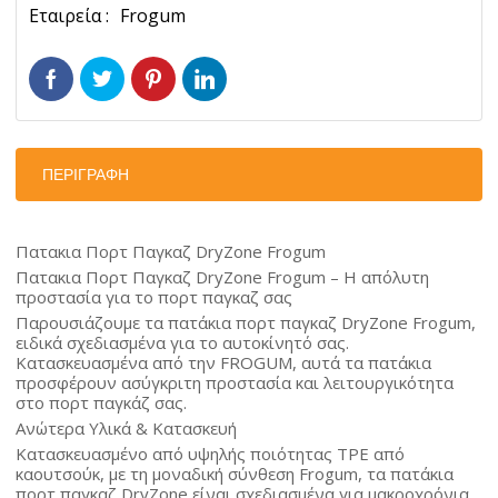
Επιπέδου
Ετικέτα:
Frogum
1τμχ
Dry
Zone
Frogum
Ποσότητα
ΠΕΡΙΓΡΑΦΉ
Πατακια Πορτ Παγκαζ DryZone Frogum
Πατακια Πορτ Παγκαζ DryZone Frogum – Η απόλυτη
προστασία για το πορτ παγκαζ σας
Παρουσιάζουμε τα πατάκια πορτ παγκαζ DryZone Frogum,
ειδικά σχεδιασμένα για το αυτοκίνητό σας.
Κατασκευασμένα από την FROGUM, αυτά τα πατάκια
προσφέρουν ασύγκριτη προστασία και λειτουργικότητα
στο πορτ παγκάζ σας.
Ανώτερα Υλικά & Κατασκευή
Κατασκευασμένο από υψηλής ποιότητας TPE από
καουτσούκ, με τη μοναδική σύνθεση Frogum, τα πατάκια
πορτ παγκαζ DryZone είναι σχεδιασμένα για μακροχρόνια