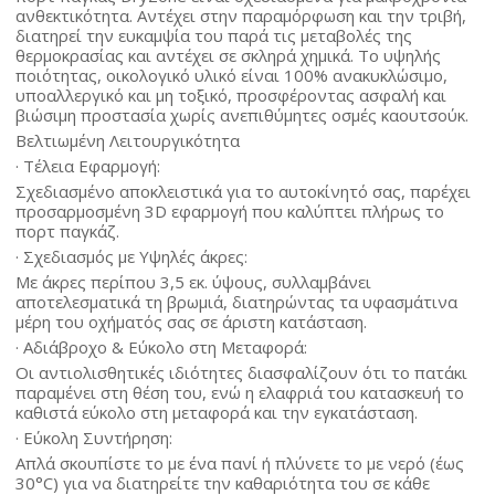
ανθεκτικότητα. Αντέχει στην παραμόρφωση και την τριβή,
διατηρεί την ευκαμψία του παρά τις μεταβολές της
θερμοκρασίας και αντέχει σε σκληρά χημικά. Το υψηλής
ποιότητας, οικολογικό υλικό είναι 100% ανακυκλώσιμο,
υποαλλεργικό και μη τοξικό, προσφέροντας ασφαλή και
βιώσιμη προστασία χωρίς ανεπιθύμητες οσμές καουτσούκ.
Βελτιωμένη Λειτουργικότητα
· Τέλεια Εφαρμογή:
Σχεδιασμένο αποκλειστικά για το αυτοκίνητό σας, παρέχει
προσαρμοσμένη 3D εφαρμογή που καλύπτει πλήρως το
πορτ παγκάζ.
· Σχεδιασμός με Υψηλές άκρες:
Με άκρες περίπου 3,5 εκ. ύψους, συλλαμβάνει
αποτελεσματικά τη βρωμιά, διατηρώντας τα υφασμάτινα
μέρη του οχήματός σας σε άριστη κατάσταση.
· Αδιάβροχο & Εύκολο στη Μεταφορά:
Οι αντιολισθητικές ιδιότητες διασφαλίζουν ότι το πατάκι
παραμένει στη θέση του, ενώ η ελαφριά του κατασκευή το
καθιστά εύκολο στη μεταφορά και την εγκατάσταση.
· Εύκολη Συντήρηση:
Απλά σκουπίστε το με ένα πανί ή πλύνετε το με νερό (έως
30°C) για να διατηρείτε την καθαριότητα του σε κάθε