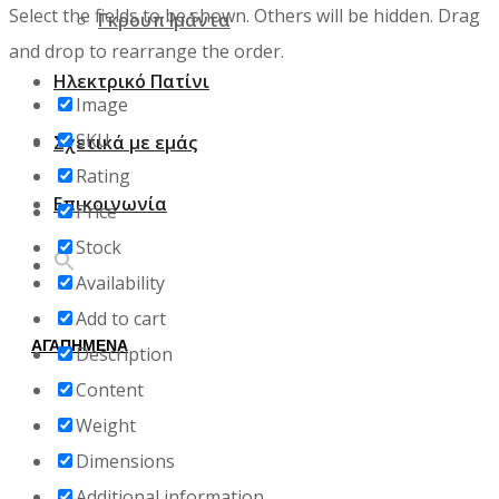
Select the fields to be shown. Others will be hidden. Drag
Γκρουπ Ιμάντα
and drop to rearrange the order.
Ηλεκτρικό Πατίνι
Image
SKU
Σχετικά με εμάς
Rating
Επικοινωνία
Price
Stock
Availability
Add to cart
ΑΓΑΠΗΜΕΝΑ
Description
Content
Weight
Dimensions
Additional information