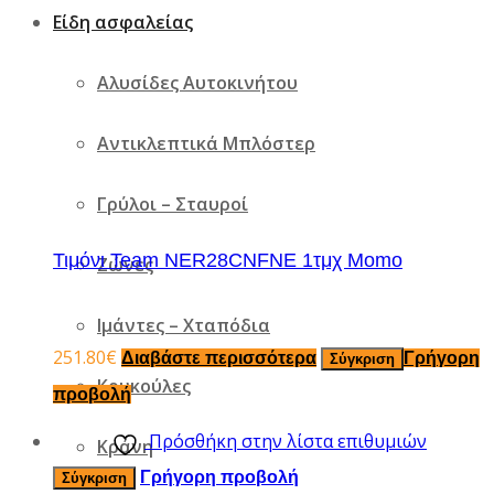
Είδη ασφαλείας
Αλυσίδες Αυτοκινήτου
Αντικλεπτικά Μπλόστερ
Γρύλοι – Σταυροί
Τιμόνι Team NER28CNFNE 1τμχ Momo
Ζώνες
Ιμάντες – Χταπόδια
251.80
€
Διαβάστε περισσότερα
Γρήγορη
Σύγκριση
Κουκούλες
προβολή
Πρόσθήκη στην λίστα επιθυμιών
Κράνη
Γρήγορη προβολή
Σύγκριση