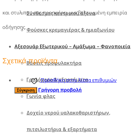
και στυλ που σας προσφέρει μια βελτιωμένη εμπειρία
Σύνδεσμος κεντρικού άξονα
οδήγησης.
Φούσκες κρεμαγιέρας & ημιαξωνίου
Αξεσουάρ Εξωτερικού – Αμάξωμα – Φανοποιεία
Σχετικά προϊόντα
Βάσεις προφυλακτήρα
Γρυλόχερο & εξαρτήματα
Πρόσθήκη στην λίστα επιθυμιών
Γρήγορη προβολή
Σύγκριση
Γωνία φλας
Δοχείο νερού υαλακοθαριστήρων,
πιτσιλιστήρια & εξαρτήματα