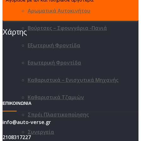
Αρωματικά Αυτοκινήτου
Βούρτσες – Σφουγγάρια -Πανιά
Χάρτης
Εξωτερική Φροντίδα
Εσωτερική Φροντίδα
Καθαριστικά – Ενισχυτικά Μηχανής
Καθαριστικά Τζαμιών
ΕΠΙΚΟΙΝΩΝΙΑ
Σπρέι Πλαστικοποίησης
info@auto-verse.gr
Συνεργεία
2108317227