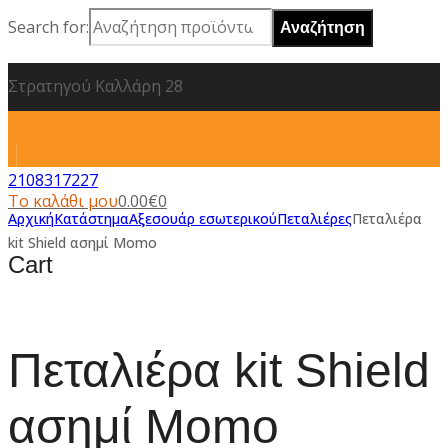
Search for:
Στρατηγού Καλλάρη 28
2108317227
Το καλάθι μου
0.00
€
0
Αρχική
Κατάστημα
Αξεσουάρ εσωτερικού
Πεταλιέρες
Πεταλιέρα
kit Shield ασημί Momo
Cart
Πεταλιέρα kit Shield
ασημί Momo