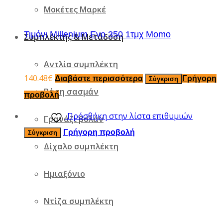
Μοκέτες Μαρκέ
Τιμόνι Millenium Evo 350 1τμχ Momo
Συμπλέκτης & Μετάδοση
Αντλία συμπλέκτη
140.48
€
Διαβάστε περισσότερα
Γρήγορη
Σύγκριση
Βάση σασμάν
προβολή
Πρόσθήκη στην λίστα επιθυμιών
Γρανάζι βολάν
Γρήγορη προβολή
Σύγκριση
Δίχαλο συμπλέκτη
Ημιαξόνιο
Ντίζα συμπλέκτη