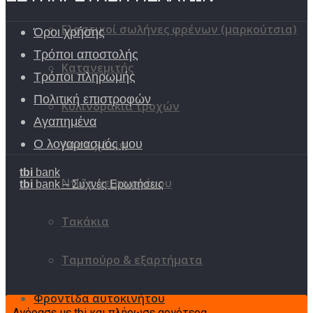
Ελαστικοί σωλήνες φρένων (μαρκούτσια)
Όροι χρήσης
Τρόποι αποστολής
Κατανεμιτής
Τρόποι πληρωμής
Πολιτική επιστροφών
Κυλινδράκια τροχών
Αγαπημένα
Λαστιχάκια
Ο λογαριασμός μου
tbi
bank
Ντίζα χειροφρένου
tbi
bank – Συχνές Ερωτήσεις
Τακάκια
Ταμπούρο & εξαρτήματα
Φροντίδα αυτοκινήτου
Αγόρασε με tbi και πλήρωσε αργότερα.