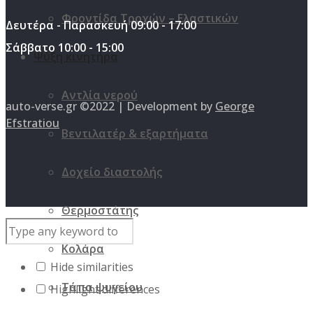
Φροντίδα Τροχών – Ελαστικών
Δευτέρα - Παρασκευή 09:00 - 17:00
Σάββατο 10:00 - 15:00
Ψύξη κινητήρα
Αντλία νερού
auto-verse.gr ©2022 | Development by
George
Efstratiou
Βεντιλατέρ & εξαρτήματα
Δοχείο διαστολής
Θερμοστάτης
Κολάρα
Hide similarities
Τάπα ψυγείου
Highlight differences