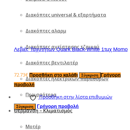
Διακόπτες universal & εξαρτήματα
Διακόπτες αλαρμ
Διακόπτες αντίστασης τζαμιού
Λεβιές Ταχυτήτων Quark Black-White 1τμχ Momo
Διακόπτες βεντιλατέρ
72.73
€
Προσθήκη στο καλάθι
Γρήγορη
Σύγκριση
Διακόπτες ηλεκτρικών παραθύρων
προβολή
Περισσότερα
Πρόσθήκη στην λίστα επιθυμιών
Γρήγορη προβολή
Σύγκριση
Θέρμανση – Κλιματισμός
Μοτέρ