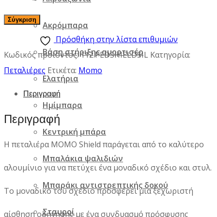
Σύγκριση
Ακρόμπαρα
Πρόσθήκη στην λίστα επιθυμιών
Βάση στήριξης αμορτισέρ
Κωδικός προϊόντος:
112.PEDSHIELDSIL
Κατηγορία:
Πεταλιέρες
Ετικέτα:
Momo
Ελατήρια
Περιγραφή
Ημίμπαρα
Περιγραφή
Κεντρική μπάρα
Η πεταλιέρα MOMO Shield παράγεται από το καλύτερο
Μπαλάκια ψαλιδιών
αλουμίνιο για να πετύχει ένα μοναδικό σχέδιο και στυλ.
Μπαράκι αντιστρεπτικής δοκού
Το μοναδικό του σχέδιο προσφέρει μια ξεχωριστή
Σταυροί
αίσθηση οδήγησης με ένα συνδυασμό πρόσφυσης