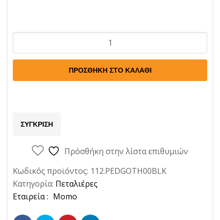
Πεταλιέραα
Gotham
αλουμίνιο-
ΠΡΟΣΘΉΚΗ ΣΤΟ ΚΑΛΆΘΙ
μαύρη
Momo
Ποσότητα
ΣΎΓΚΡΙΣΗ
Πρόσθήκη στην λίστα επιθυμιών
Κωδικός προϊόντος:
112.PEDGOTH00BLK
Κατηγορία:
Πεταλιέρες
Ετικέτα:
Momo