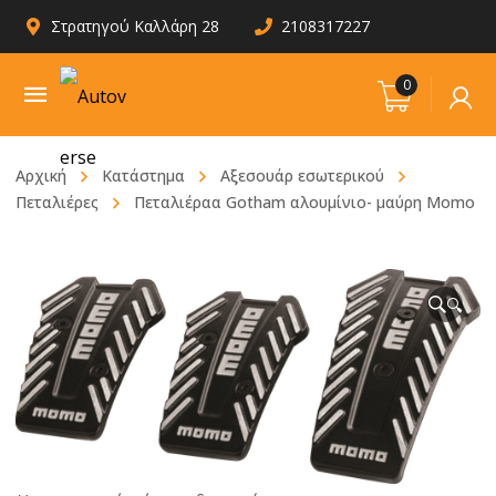
Στρατηγού Καλλάρη 28
2108317227
0
Αρχική
Κατάστημα
Αξεσουάρ εσωτερικού
Πεταλιέρες
Πεταλιέραα Gotham αλουμίνιο- μαύρη Momo
🔍