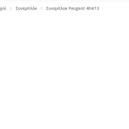
AdBlue
χοί
Συνεμπλόκ
Συνεμπλοκ Peugeot 404/13
Ακροαξώνια
Αντιψυκτικά
Ακρόμπαρα
Καθαριστικά –
Χρηστικά
Βάση στήριξης
αμορτισέρ
Λιπαντικά
Ελατήρια
Σφραγιστικά και
πρόσθετα
Ημίμπαρα
Κεντρική μπά
Μπαλάκια ψαλ
Μπαράκι
αντιστρεπτική
Σταυροί
Σύνδεσμος κεν