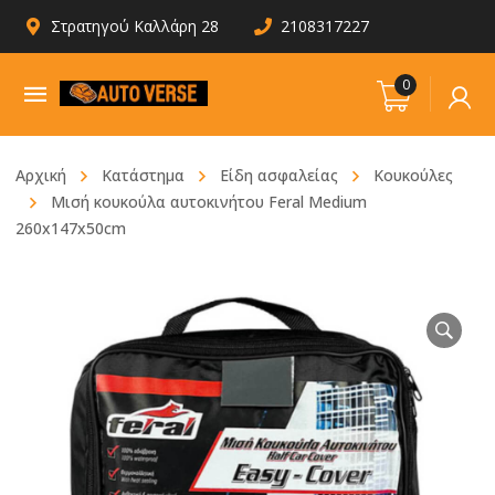
Στρατηγού Καλλάρη 28
2108317227
0
Αρχική
Κατάστημα
Είδη ασφαλείας
Κουκούλες
Μισή κουκούλα αυτοκινήτου Feral Medium
260x147x50cm