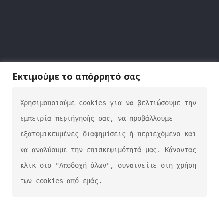
Εκτιμούμε το απόρρητό σας
ΕΠΙΚΟΙΝΩΝΙΑ
Χρησιμοποιούμε cookies για να βελτιώσουμε την 
εμπειρία περιήγησής σας, να προβάλλουμε 
info@auto-verse.gr
εξατομικευμένες διαφημίσεις ή περιεχόμενο και 
2108317227
να αναλύουμε την επισκεψιμότητά μας. Κάνοντας 
Δευτέρα - Παρασκευή 09:00 - 17:00
Σάββατο 10:00 - 15:00
κλικ στο "Αποδοχή όλων", συναινείτε στη χρήση 
των cookies από εμάς.