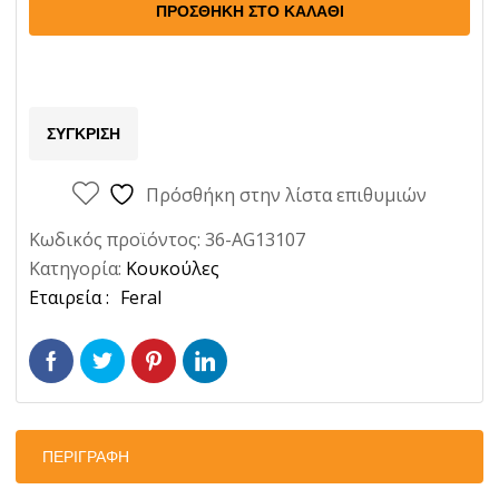
αυτοκινήτου
ΠΡΟΣΘΉΚΗ ΣΤΟ ΚΑΛΆΘΙ
Feral
Medium
260x147x50cm
Ποσότητα
ΣΎΓΚΡΙΣΗ
Πρόσθήκη στην λίστα επιθυμιών
Κωδικός προϊόντος:
36-AG13107
Κατηγορία:
Κουκούλες
Ετικέτα:
Feral
ΠΕΡΙΓΡΑΦΉ