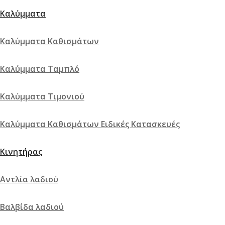
Καλύμματα
Καλύμματα Καθισμάτων
Καλύμματα Ταμπλό
Τιμόνι Pelle Gotham 350 μαύρο 1τμχ Momo
Καλύμματα Τιμονιού
305.69
€
Διαβάστε περισσότερα
Γρήγορη
Σύγκριση
προβολή
Καλύμματα Καθισμάτων Ειδικές Κατασκευές
Πρόσθήκη στην λίστα επιθυμιών
Κινητήρας
Γρήγορη προβολή
Σύγκριση
Αντλία λαδιού
Βαλβίδα λαδιού