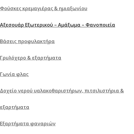
Φούσκες κρεμαγιέρας & ημιαξωνίου
Αξεσουάρ Εξωτερικού – Αμάξωμα – Φανοποιεία
Βάσεις προφυλακτήρα
Γρυλόχερο & εξαρτήματα
Γωνία φλας
Δοχείο νερού υαλακοθαριστήρων, πιτσιλιστήρια &
εξαρτήματα
Εξαρτήματα φαναριών