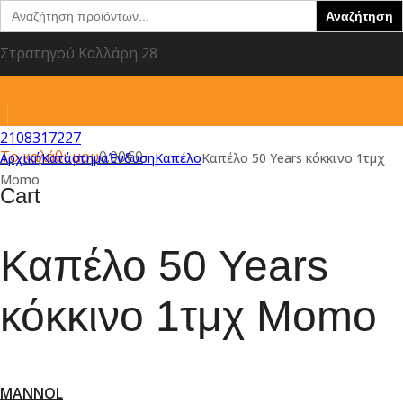
Search
for:
Στρατηγού Καλλάρη 28
2108317227
Το καλάθι μου
0.00
€
0
Αρχική
Κατάστημα
Ένδυση
Καπέλο
Καπέλο 50 Years κόκκινο 1τμχ
Momo
Cart
Καπέλο 50 Years
κόκκινο 1τμχ Momo
53.01
€
Επετιακό καπέλο για τα 50 χρόνια της Momo.
MANNOL