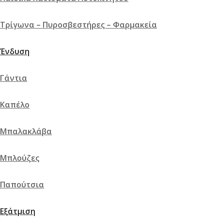
Πρόσθήκη στην λίστα επιθυμιών
Τρίγωνα – Πυροσβεστήρες – Φαρμακεία
Γρήγορη προβολή
Σύγκριση
Ένδυση
Γάντια
Καπέλο
Μπαλακλάβα
Μπλούζες
Παπούτσια
Εξάτμιση