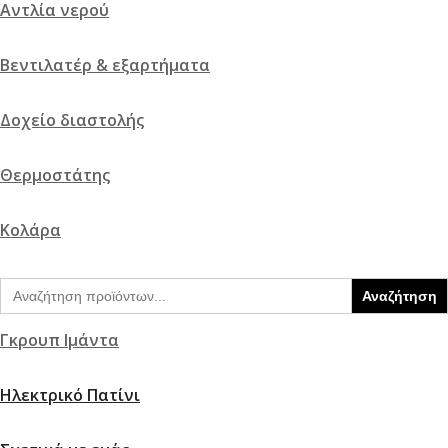
Αντλία νερού
Βεντιλατέρ & εξαρτήματα
Δοχείο διαστολής
Θερμοστάτης
Κολάρα
Search
Τάπα ψυγείου
for:
Γκρουπ Ιμάντα
Ηλεκτρικό Πατίνι