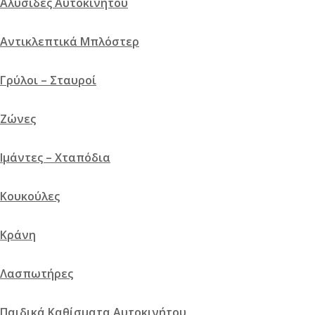
Αλυσίδες Αυτοκινήτου
Αντικλεπτικά Μπλόστερ
Γρύλοι – Σταυροί
Ζώνες
Ιμάντες – Χταπόδια
Κουκούλες
Κράνη
Λεβιές Ταχυτήτων Race Airleather 1τμχ Momo
Λασπωτήρες
88.91
€
Διαβάστε περισσότερα
Γρήγορη προβολή
Σύγκριση
Παιδικά Καθίσματα Αυτοκινήτου