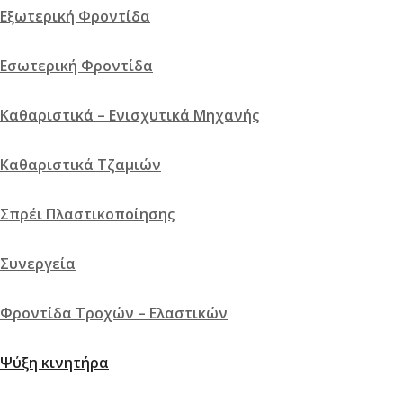
Εξωτερική Φροντίδα
Content
Weight
Εσωτερική Φροντίδα
Dimensions
Additional information
Καθαριστικά – Ενισχυτικά Μηχανής
Καθαριστικά Τζαμιών
Click outside to hide the comparison bar
Σπρέι Πλαστικοποίησης
Σύγκριση
Συνεργεία
Φροντίδα Τροχών – Ελαστικών
Ψύξη κινητήρα