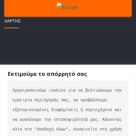
ΧΆΡΤΗΣ
Εκτιμούμε το απόρρητό σας
Χρησιμοποιούμε cookies για να βελτιώσουμε την 
ΕΠΙΚΟΙΝΩΝΙΑ
εμπειρία περιήγησής σας, να προβάλλουμε 
info@auto-verse.gr
εξατομικευμένες διαφημίσεις ή περιεχόμενο και 
2108317227
να αναλύουμε την επισκεψιμότητά μας. Κάνοντας 
Δευτέρα - Παρασκευή 09:00 - 17:00
κλικ στο "Αποδοχή όλων", συναινείτε στη χρήση 
Σάββατο 10:00 - 15:00