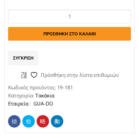
Tακακια
Alfa
75
ΠΡΟΣΘΉΚΗ ΣΤΟ ΚΑΛΆΘΙ
1.6
1.8
2.0
ΣΎΓΚΡΙΣΗ
84-
Ποσότητα
Πρόσθήκη στην λίστα επιθυμιών
Κωδικός προϊόντος:
19-181
Κατηγορία:
Τακάκια
Ετικέτα:
GUA-DO