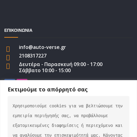
ΕΠΙΚΟΙΝΩΝΙΑ
info@auto-verse.gr
2108317227
Δευτέρα - Παρασκευή 09:00 - 17:00
Σάββατο 10:00 - 15:00
Εκτιμούμε το απόρρητό σας
Χρησιμοποιούμε cookies για να βελτιώσουμε την 
auto-verse.gr ©2022 | Development by
George
εμπειρία περιήγησής σας, να προβάλλουμε 
Efstratiou
εξατομικευμένες διαφημίσεις ή περιεχόμενο και 
να αναλύουμε την επισκεψιμότητά μας. Κάνοντας 