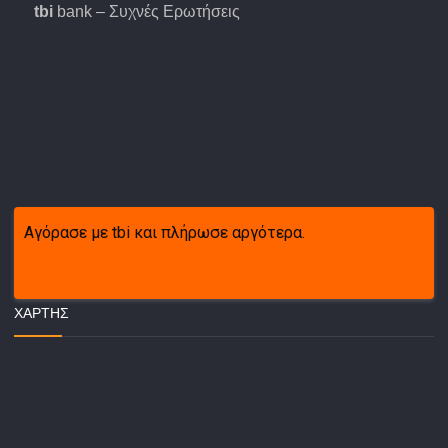
tbi
bank – Συχνές Ερωτήσεις
Αγόρασε με tbi και πλήρωσε αργότερα.
ΧΆΡΤΗΣ