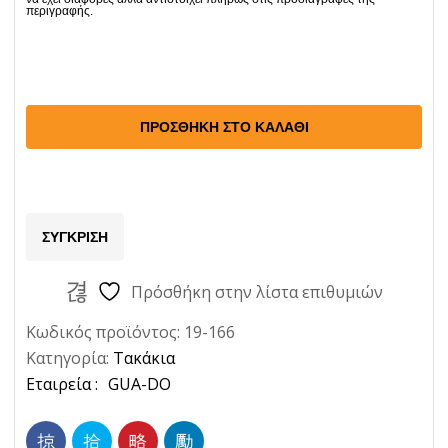
Τακακια
Ford
Escort
ΠΡΟΣΘΉΚΗ ΣΤΟ ΚΑΛΆΘΙ
80-
Me
Kaλωδιο
ΣΎΓΚΡΙΣΗ
Ποσότητα
Πρόσθήκη στην λίστα επιθυμιών
Κωδικός προϊόντος:
19-166
Κατηγορία:
Τακάκια
Ετικέτα:
GUA-DO