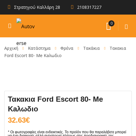
Στρατηγού Καλλάρη 28
2108317227
0
Αρχική
Κατάστημα
Φρένα
Τακάκια
Τακακια
Ford Escort 80- Me Kaλωδιο
Τακακια Ford Escort 80- Me
Kaλωδιο
32.63
€