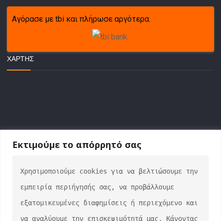
Αγόρασε με tbi και πλήρωσε αργότερα.
ΧΆΡΤΗΣ
Εκτιμούμε το απόρρητό σας
Χρησιμοποιούμε cookies για να βελτιώσουμε την 
ΕΠΙΚΟΙΝΩΝΙΑ
εμπειρία περιήγησής σας, να προβάλλουμε 
info@auto-verse.gr
εξατομικευμένες διαφημίσεις ή περιεχόμενο και 
2108317227
να αναλύουμε την επισκεψιμότητά μας. Κάνοντας 