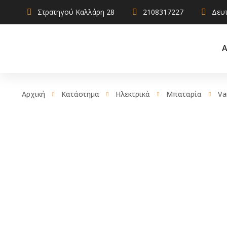
Στρατηγού Καλλάρη 28
2108317227
Δευτ
Α
Αρχική
Κατάστημα
Ηλεκτρικά
Μπαταρία
Va
AdBlue
Αντιψυκτικ
Καθαριστικ
Χρηστικά
Λιπαντικά
Σφραγιστικά
πρόσθετα