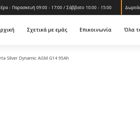
έρα - Παρασκευή 09:00 - 17:00 / Σάββατο 10:00 - 15:00
Δωρεάν
ρχική
Σχετικά με εμάς
Επικοινωνία
Όλα τ
rta Silver Dynamic AGM G14 95Ah
Ακροαξώνια
ά
Βάσεις 
Ακρόμπαρα
ά –
Γρυλόχε
Βάση στήριξης
εξαρτήμ
αμορτισέρ
Γωνία φ
Ελατήρια
 και
Δοχείο ν
Ημίμπαρα
υαλακοθ