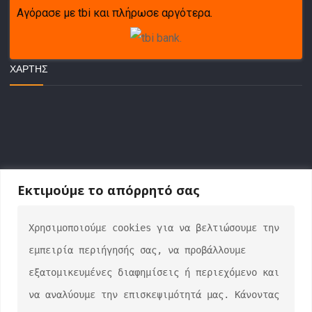
Αγόρασε με tbi και πλήρωσε αργότερα.
ΧΆΡΤΗΣ
Εκτιμούμε το απόρρητό σας
Χρησιμοποιούμε cookies για να βελτιώσουμε την 
ΕΠΙΚΟΙΝΩΝΙΑ
εμπειρία περιήγησής σας, να προβάλλουμε 
info@auto-verse.gr
εξατομικευμένες διαφημίσεις ή περιεχόμενο και 
2108317227
να αναλύουμε την επισκεψιμότητά μας. Κάνοντας 
Δευτέρα - Παρασκευή 09:00 - 17:00