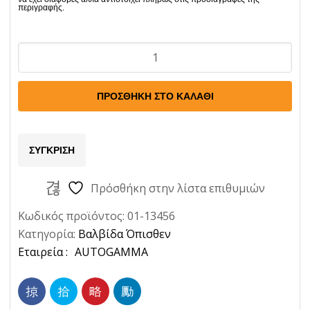
Διακοπτης
Οπισθεν
Fiat
ΠΡΟΣΘΉΚΗ ΣΤΟ ΚΑΛΆΘΙ
Ritmo
60-
65-
ΣΎΓΚΡΙΣΗ
75
Ποσότητα
Πρόσθήκη στην λίστα επιθυμιών
Κωδικός προϊόντος:
01-13456
Κατηγορία:
Βαλβίδα Όπισθεν
Ετικέτα:
AUTOGAMMA