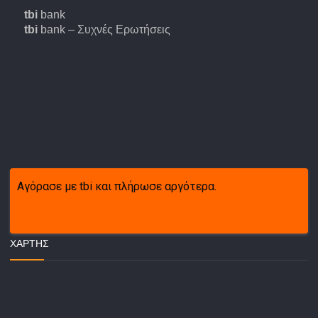
tbi
bank
tbi
bank – Συχνές Ερωτήσεις
Αγόρασε με tbi και πλήρωσε αργότερα.
ΧΆΡΤΗΣ