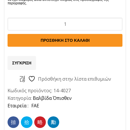
Βαλβιδα
Οπισθεν
Peugeot304-
ΠΡΟΣΘΉΚΗ ΣΤΟ ΚΑΛΆΘΙ
305-
404
Ποσότητα
ΣΎΓΚΡΙΣΗ
Πρόσθήκη στην λίστα επιθυμιών
Κωδικός προϊόντος:
14-4027
Κατηγορία:
Βαλβίδα Όπισθεν
Ετικέτα:
FAE